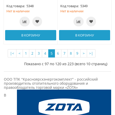
Код товара:
5348
Код товара:
5349
Нет в наличии
Нет в наличии
В КОРЗИНУ
В КОРЗИНУ
|<
<
1
2
3
4
5
6
7
8
9
>
>|
Показано с 97 по 120 из 223 (всего 10 страниц)
ООО ТПК "Красноярскэнергокомплект" - российский
производитель отопительного оборудования и
правообладатель торговой марки «ZOTA»
В