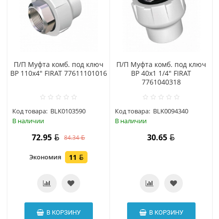
П/П Муфта комб. под ключ
П/П Муфта комб. под ключ
ВР 110х4" FIRAT 77611101016
ВР 40х1 1/4" FIRAT
7761040318
Код товара:
BLK0103590
Код товара:
BLK0094340
В наличии
В наличии
72.95
30.65
84.34
Экономия
11
В КОРЗИНУ
В КОРЗИНУ