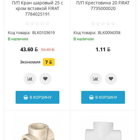
П/П Кран шаровый 25 с
П/П Крестовина 20 FIRAT
хром вставкой FIRAT
7735000020
7784025191
Код товара:
BLK0103619
Код товара:
BLK0094358
В наличии
В наличии
43.60
1.11
50.40
Экономия
7
В КОРЗИНУ
В КОРЗИНУ