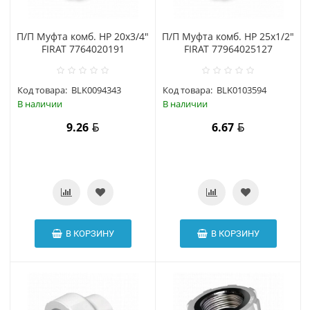
П/П Муфта комб. НР 20х3/4"
П/П Муфта комб. НР 25х1/2"
FIRAT 7764020191
FIRAT 77964025127
Код товара:
BLK0094343
Код товара:
BLK0103594
В наличии
В наличии
9.26
6.67
В КОРЗИНУ
В КОРЗИНУ