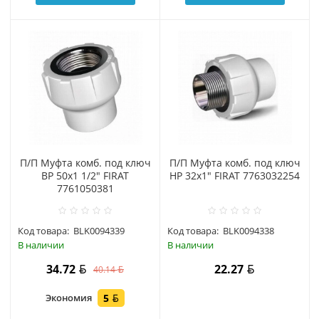
П/П Муфта комб. под ключ
П/П Муфта комб. под ключ
ВР 50х1 1/2" FIRAT
НР 32х1" FIRAT 7763032254
7761050381
Код товара:
BLK0094339
Код товара:
BLK0094338
В наличии
В наличии
34.72
22.27
40.14
Экономия
5