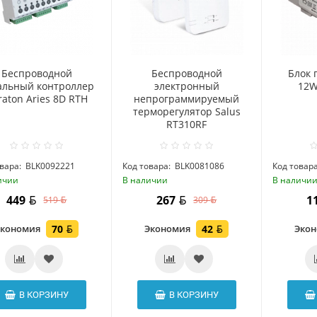
Беспроводной
Беспроводной
Блок 
альный контроллер
электронный
12W
raton Aries 8D RTH
непрограммируемый
терморегулятор Salus
RT310RF
вара:
BLK0092221
Код товара:
BLK0081086
Код товара
ичии
В наличии
В наличи
449
267
1
519
309
Экономия
70
Экономия
42
Эко
В КОРЗИНУ
В КОРЗИНУ