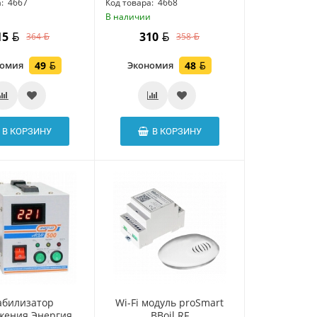
:
4667
Код товара:
4668
и
В наличии
15
310
364
358
номия
49
Экономия
48
В КОРЗИНУ
В КОРЗИНУ
абилизатор
Wi-Fi модуль proSmart
жения Энергия
BBoil RF