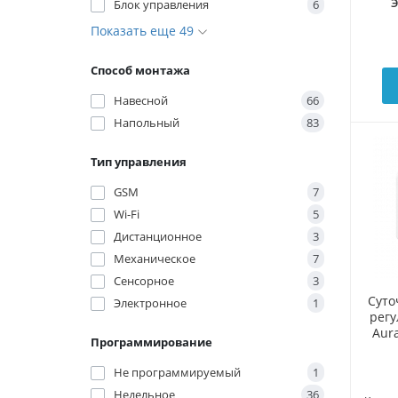
Блок управления
6
Показать еще 49
Способ монтажа
Навесной
66
Напольный
83
Тип управления
GSM
7
Wi-Fi
5
Дистанционное
3
Механическое
7
Сенсорное
3
Суто
Электронное
1
рег
Aura
Программирование
Не программируемый
1
Недельное
36