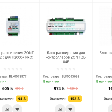
к расширения ZONT
Блок расширения для
Блок р
2 ( для H2000+ PRO)
контроллеров ZONT ZE-
84E
вара:
BLK0078877
Код товара:
BLK0095698
Код товара
ичии
В наличии
В наличи
605
974
1
699
1 126
Экономия
94
Экономия
152
Эко