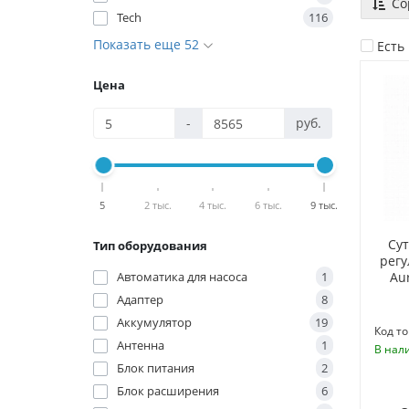
Со
Tech
116
Показать еще 52
Есть
Цена
-
руб.
5
2 тыс.
4 тыс.
6 тыс.
9 тыс.
Су
Тип оборудования
рег
Автоматика для насоса
1
Aur
Адаптер
8
Аккумулятор
19
Код то
Антенна
1
В нал
Блок питания
2
Блок расширения
6