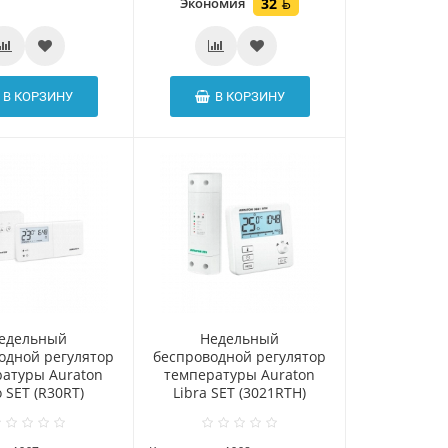
Экономия
32
В КОРЗИНУ
В КОРЗИНУ
едельный
Hедельный
одной регулятор
беспроводной регулятор
атуры Auraton
температуры Auraton
 SET (R30RT)
Libra SET (3021RTH)