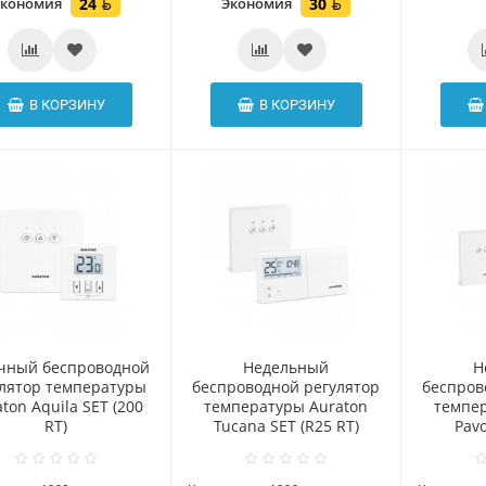
Экономия
24
Экономия
30
В КОРЗИНУ
В КОРЗИНУ
чный беспроводной
Hедельный
H
улятор температуры
беспроводной регулятор
беспров
ton Aquila SET (200
температуры Auraton
темпер
RT)
Tucana SET (R25 RT)
Pavo