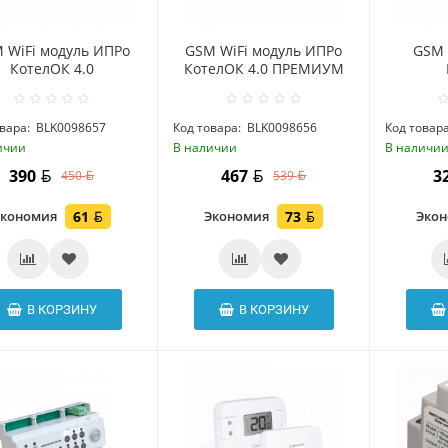
 WiFi модуль ИПРо
GSM WiFi модуль ИПРо
GSM 
КотелОК 4.0
КотелОК 4.0 ПРЕМИУМ
вара:
BLK0098657
Код товара:
BLK0098656
Код товара
ичии
В наличии
В наличи
390
467
3
450
539
Экономия
61
Экономия
73
Эко
В КОРЗИНУ
В КОРЗИНУ