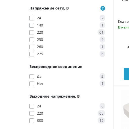
Напряжение сети, В
24
2
Код то
140
1
В нал
220
61
230
4
260
1
275
6
Беспроводное соединение
Да
2
Нет
1
Выходное напряжение, В
24
6
220
65
380
15