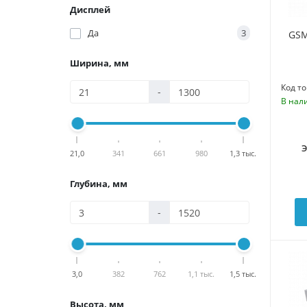
Дисплей
Да
3
GSM
Ширина, мм
Код то
-
В нал
21,0
341
661
980
1,3 тыс.
Глубина, мм
-
3,0
382
762
1,1 тыс.
1,5 тыс.
Высота, мм