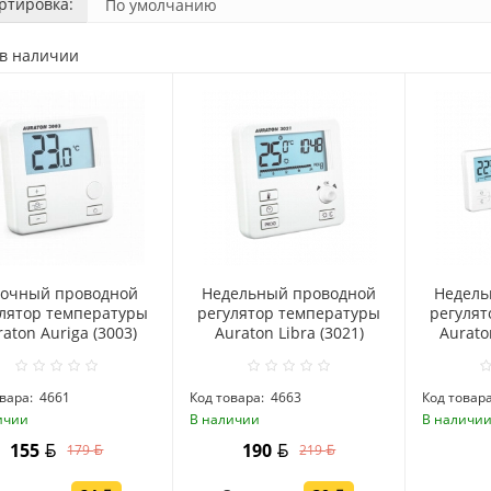
ртировка:
 в наличии
точный проводной
Hедельный проводной
Hедель
улятор температуры
регулятор температуры
регулят
aton Auriga (3003)
Auraton Libra (3021)
Aurato
вара:
4661
Код товара:
4663
Код товара
ичии
В наличии
В наличи
155
190
179
219