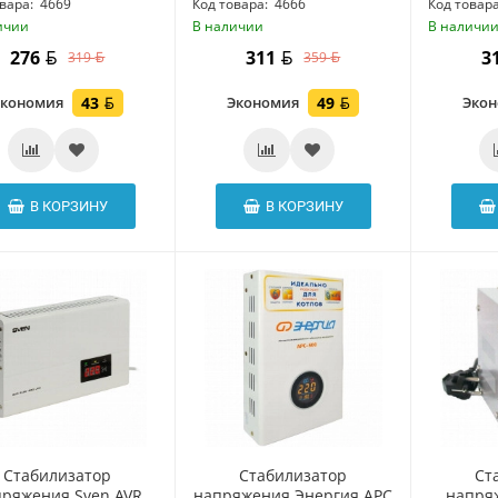
вара:
4669
Код товара:
4666
Код товара
ичии
В наличии
В наличи
276
311
3
319
359
Экономия
43
Экономия
49
Эко
В КОРЗИНУ
В КОРЗИНУ
Стабилизатор
Стабилизатор
Ст
ряжения Sven AVR
напряжения Энергия АРС
напря