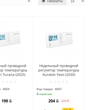
Показать:
ный проводной
Hедельный проводной
ор температуры
регулятор температуры
n Tucana (2025)
Auraton Pavo (2030)
:
4664
Код товара:
4665
и
В наличии
190
204
235