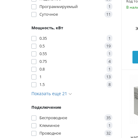
Код то
Программируемый
1
В нал
Суточное
11
Мощность, кВт
0.35
1
0.5
19
0.55
1
0.75
4
0.8
1
1
13
1.5
8
Показать еще 21
Подключение
Беспроводное
35
Клeммное
1
Проводное
32
нап