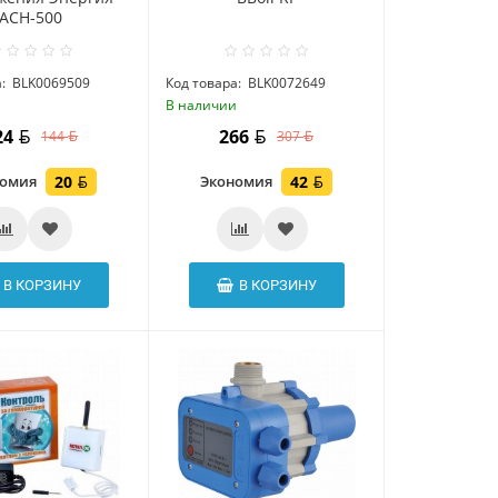
ACH-500
:
BLK0069509
Код товара:
BLK0072649
и
В наличии
24
266
144
307
номия
20
Экономия
42
В КОРЗИНУ
В КОРЗИНУ