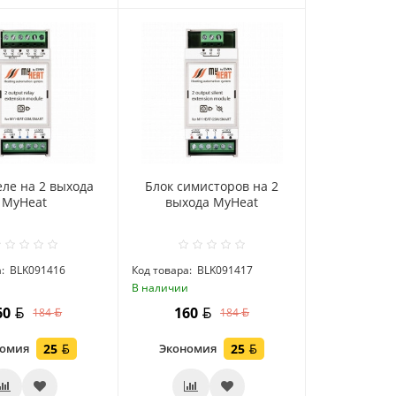
еле на 2 выхода
Блок симисторов на 2
MyHeat
выхода MyHeat
:
BLK091416
Код товара:
BLK091417
и
В наличии
60
160
184
184
номия
25
Экономия
25