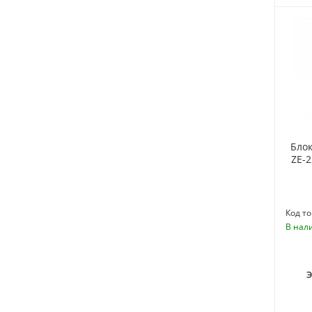
Бло
ZE-2
Код то
В нал