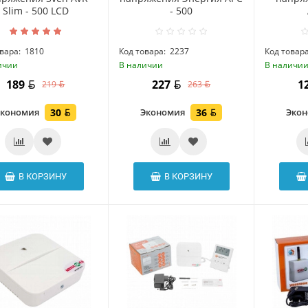
Slim - 500 LCD
- 500
вара:
1810
Код товара:
2237
Код товара
ичии
В наличии
В наличи
189
227
1
219
263
Экономия
30
Экономия
36
Эко
В КОРЗИНУ
В КОРЗИНУ