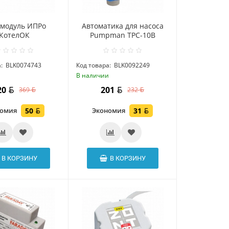
модуль ИПРо
Автоматика для насоса
КотелОК
Pumpman TPC-10B
:
BLK0074743
Код товара:
BLK0092249
и
В наличии
20
201
369
232
номия
50
Экономия
31
В КОРЗИНУ
В КОРЗИНУ