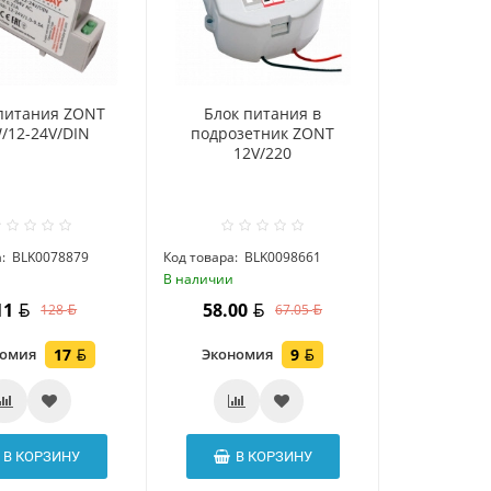
питания ZONT
Блок питания в
/12-24V/DIN
подрозетник ZONT
12V/220
:
BLK0078879
Код товара:
BLK0098661
и
В наличии
11
58.00
128
67.05
номия
17
Экономия
9
В КОРЗИНУ
В КОРЗИНУ