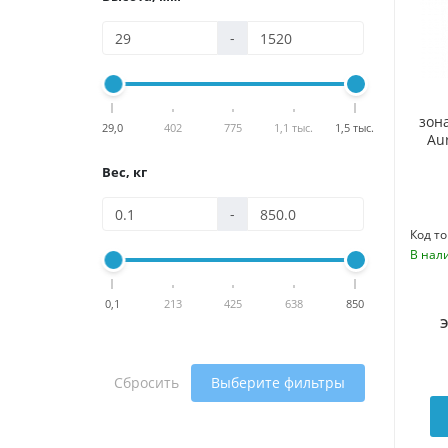
-
зон
29,0
402
775
1,1 тыс.
1,5 тыс.
Au
Вес, кг
-
Код то
В нал
0,1
213
425
638
850
Сбросить
Выберите фильтры