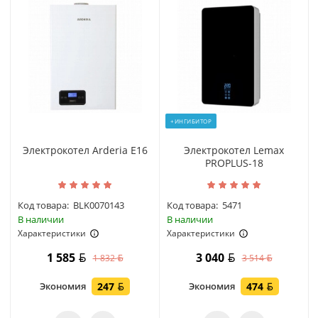
+ИНГИБИТОР
Электрокотел Arderia E16
Электрокотел Lemax
PROPLUS-18
Код товара:
BLK0070143
Код товара:
5471
В наличии
В наличии
Характеристики
Характеристики
1 585
3 040
1 832
3 514
Экономия
247
Экономия
474