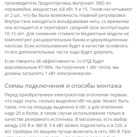
производитель Гродноторгмаш выпускает
ЭВО
из
нержавейки, мощностью 4,8 кВт, 9 и 15. Тэнов насчитывают
от 2 шт., что бы была возможность плавной регулировки.
Внутри тэна находиться вольфрамовая нить, со временем
она истощается и перегорает, средний срок эксплуатации
10-15 лет. Для снижения стоимости бюджетные модели не
комплектуют расширительным баком и циркуляционным
насосом. Если использование будет в качестве основного,
то все дополнительные части надо будет докупить.
Если говорить об эффективности, то
КПД
будет
максимальным 97-98%. На получение 1 кВт тепла, мы
должны затратить 1 кВт электроэнергии.
Схемы подключения и способы монтажа
Перед приобретением электрокотлов отопления первым,
что надо знать, сколько выделено кВт на дом. Может быть
такое, что на площадь выделено 6 кВт, а для отопления
надо 20 и более, в таком случае использование только в
качестве резервного источника. В магазинах, есть выбор
между 220 В и 380 В. 3-6 кВт можно подключить и в 220, а
вот приборы по мощнее лучше включать в сеть 380 В. При