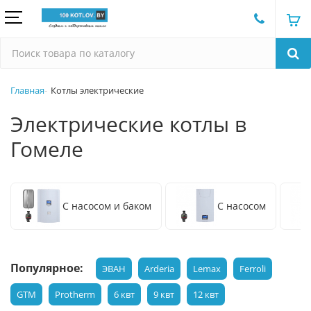
Главная
Котлы электрические
Электрические котлы в
Гомеле
С насосом и баком
С насосом
Популярное:
ЭВАН
Arderia
Lemax
Ferroli
GTM
Protherm
6 квт
9 квт
12 квт