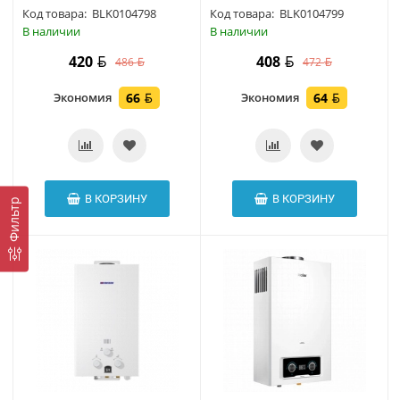
Код товара:
BLK0104798
Код товара:
BLK0104799
В наличии
В наличии
420
408
486
472
Экономия
66
Экономия
64
В КОРЗИНУ
В КОРЗИНУ
Фильтр