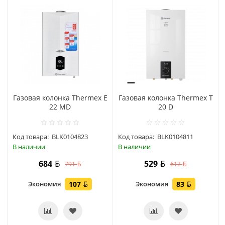
Газовая колонка Thermex E
Газовая колонка Thermex T
22 MD
20 D
Код товара:
BLK0104823
Код товара:
BLK0104811
В наличии
В наличии
684
529
791
612
Экономия
107
Экономия
83