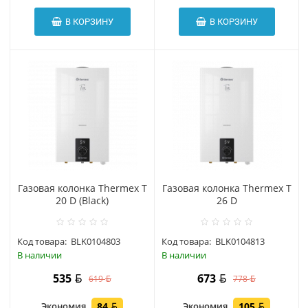
В КОРЗИНУ
В КОРЗИНУ
Газовая колонка Thermex T
Газовая колонка Thermex T
20 D (Black)
26 D
Код товара:
BLK0104803
Код товара:
BLK0104813
В наличии
В наличии
535
673
619
778
Экономия
84
Экономия
105