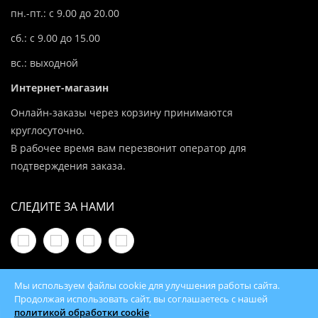
пн.-пт.: с 9.00 до 20.00
сб.: с 9.00 до 15.00
вс.: выходной
Интернет-магазин
Онлайн-заказы через корзину принимаются
круглосуточно.
В рабочее время вам перезвонит оператор для
подтверждения заказа.
СЛЕДИТЕ ЗА НАМИ
Мы используем файлы cookie для улучшения работы сайта.
Продолжая использовать сайт, вы соглашаетесь с нашей
политикой обработки cookie
.
© 2026 100Kotlov.by — продажа отопительного