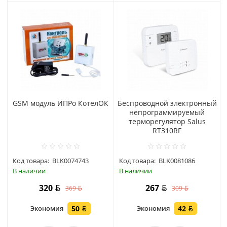
GSM модуль ИПРо КотелОК
Беспроводной электронный
непрограммируемый
терморегулятор Salus
RT310RF
Код товара:
BLK0074743
Код товара:
BLK0081086
В наличии
В наличии
320
267
369
309
Экономия
50
Экономия
42