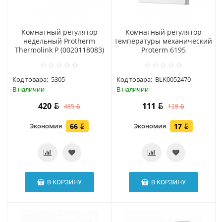
Комнатный регулятор
Комнатный регулятор
недельный Protherm
температуры механический
Thermolink P (0020118083)
Proterm 6195
Код товара:
5305
Код товара:
BLK0052470
В наличии
В наличии
420
111
485
128
Экономия
66
Экономия
17
В КОРЗИНУ
В КОРЗИНУ