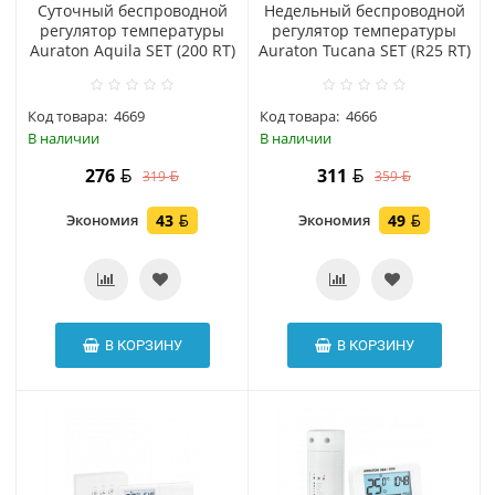
Суточный беспроводной
Hедельный беспроводной
регулятор температуры
регулятор температуры
Auraton Aquila SET (200 RT)
Auraton Tucana SET (R25 RT)
Код товара:
4669
Код товара:
4666
В наличии
В наличии
276
311
319
359
Экономия
43
Экономия
49
В КОРЗИНУ
В КОРЗИНУ