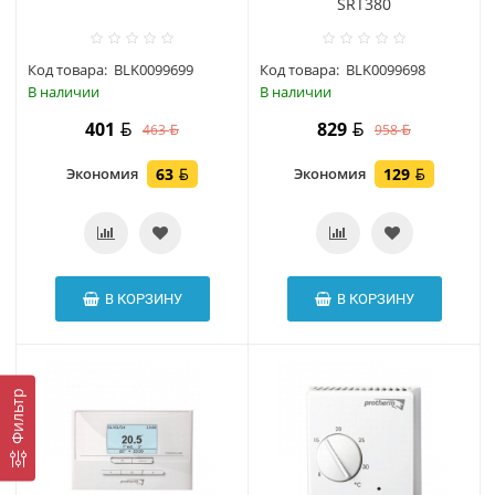
SRT380
Код товара:
BLK0099699
Код товара:
BLK0099698
В наличии
В наличии
401
829
463
958
Экономия
63
Экономия
129
В КОРЗИНУ
В КОРЗИНУ
Фильтр