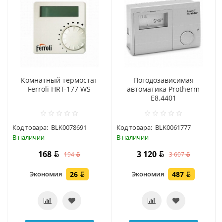
Комнатный термостат
Погодозависимая
Ferroli HRT-177 WS
автоматика Protherm
Е8.4401
Код товара:
BLK0078691
Код товара:
BLK0061777
В наличии
В наличии
168
3 120
194
3 607
Экономия
26
Экономия
487