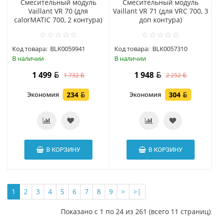
Смесительный модуль
Смесительный модуль
Vaillant VR 70 (для
Vaillant VR 71 (для VRC 700, 3
calorMATIC 700, 2 контура)
доп контура)
Код товара:
BLK0059941
Код товара:
BLK0057310
В наличии
В наличии
1 499
1 948
1 732
2 252
Экономия
234
Экономия
304
В КОРЗИНУ
В КОРЗИНУ
1
2
3
4
5
6
7
8
9
>
>|
Показано с 1 по 24 из 261 (всего 11 страниц)