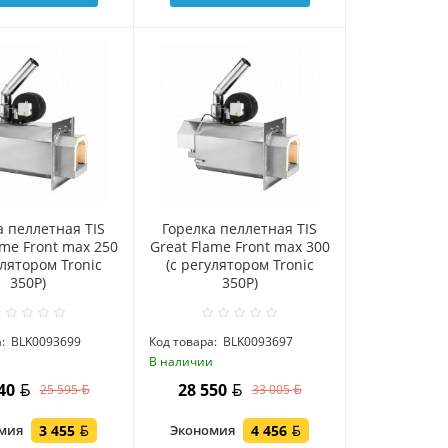
а пеллетная TIS
Горелка пеллетная TIS
ame Front max 250
Great Flame Front max 300
улятором Tronic
(c регулятором Tronic
350P)
350P)
:
BLK0093699
Код товара:
BLK0093697
и
В наличии
140
28 550
25 595
33 005
омия
3 455
Экономия
4 456