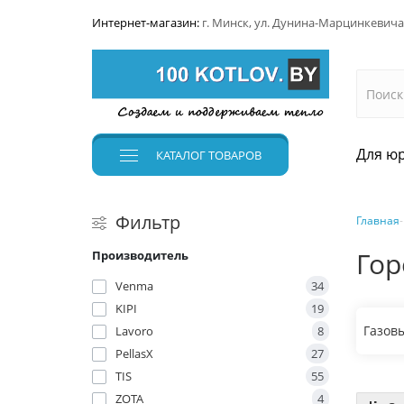
Интернет-магазин:
г. Минск, ул. Дунина-Марцинкевича
Для юр
КАТАЛОГ
ТОВАРОВ
Фильтр
Главная
Гор
Производитель
Venma
34
KIPI
19
Газов
Lavoro
8
PellasX
27
TIS
55
ZOTA
4