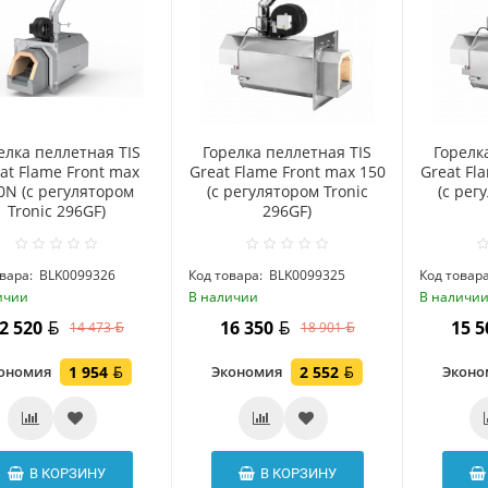
елка пеллетная TIS
Горелка пеллетная TIS
Горелк
at Flame Front max
Great Flame Front max 150
Great Fl
0N (c регулятором
(c регулятором Tronic
(c рег
Tronic 296GF)
296GF)
вара:
BLK0099326
Код товара:
BLK0099325
Код товара
ичии
В наличии
В наличи
2 520
16 350
15 
14 473
18 901
ономия
1 954
Экономия
2 552
Экон
В КОРЗИНУ
В КОРЗИНУ