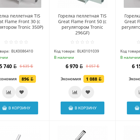
елка пеллетная TIS
Горелка пеллетная TIS
Горелк
at Flame Front 30 (c
Great Flame Front 50 (c
Great F
лятором Tronic 350P)
регулятором Tronic
регулято
296GF)
вара:
BLK0086410
Код товара:
BLK0101039
Код товара
ичии
В наличии
В наличи
5 740
6 970
6 
6 635
8 057
кономия
896
Экономия
1 088
Экон
В КОРЗИНУ
В КОРЗИНУ