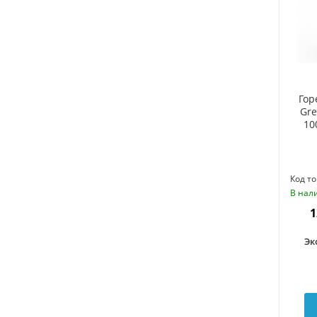
Гор
Gre
10
Код то
В нал
1
Эк