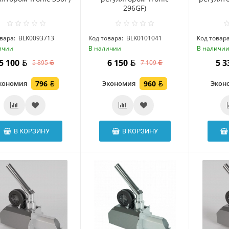
296GF)
вара:
BLK0093713
Код товара:
BLK0101041
Код товара
ичии
В наличии
В наличи
5 100
6 150
5 
5 895
7 109
кономия
796
Экономия
960
Экон
В КОРЗИНУ
В КОРЗИНУ