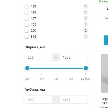
В нал
125
1
138
1
Эк
157
1
168
1
250
2
314
1
Ширина, мм
-
236
487
737
988
1,2 тыс.
Глубина, мм
Гор
-
Gre
регу