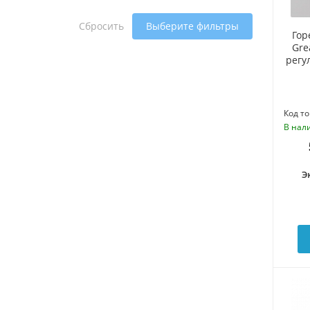
Сбросить
Выберите фильтры
Гор
Gre
регу
Код то
В нал
Э