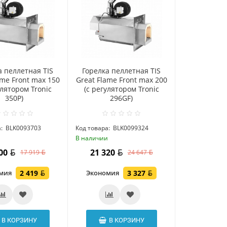
а пеллетная TIS
Горелка пеллетная TIS
ame Front max 150
Great Flame Front max 200
улятором Tronic
(c регулятором Tronic
350P)
296GF)
:
BLK0093703
Код товара:
BLK0099324
и
В наличии
500
21 320
17 919
24 647
омия
2 419
Экономия
3 327
В КОРЗИНУ
В КОРЗИНУ