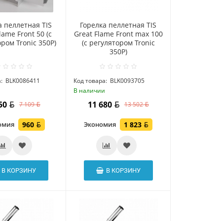
а пеллетная TIS
Горелка пеллетная TIS
lame Front 50 (c
Great Flame Front max 100
ром Tronic 350P)
(c регулятором Tronic
350P)
:
BLK0086411
Код товара:
BLK0093705
и
В наличии
150
11 680
7 109
13 502
омия
960
Экономия
1 823
В КОРЗИНУ
В КОРЗИНУ