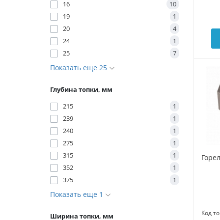
16
10
19
1
20
4
24
1
25
7
Показать еще 25
Глубина топки, мм
215
1
239
1
240
1
275
1
315
1
Горел
352
1
375
1
Показать еще 1
Код то
Ширина топки, мм