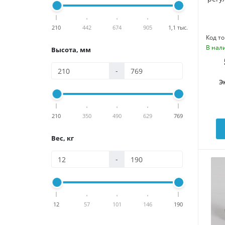
210
442
674
905
1,1 тыс.
Код то
В нал
Высота, мм
-
Э
210
350
490
629
769
Вес, кг
-
12
57
101
146
190