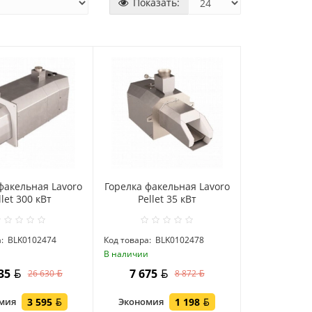
Показать:
факельная Lavoro
Горелка факельная Lavoro
llet 300 кВт
Pellet 35 кВт
:
BLK0102474
Код товара:
BLK0102478
и
В наличии
035
7 675
26 630
8 872
омия
3 595
Экономия
1 198