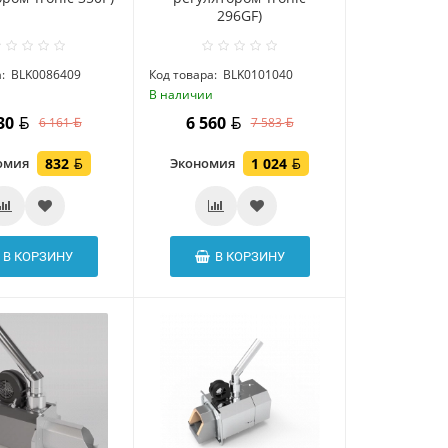
296GF)
:
BLK0086409
Код товара:
BLK0101040
и
В наличии
330
6 560
6 161
7 583
омия
832
Экономия
1 024
В КОРЗИНУ
В КОРЗИНУ