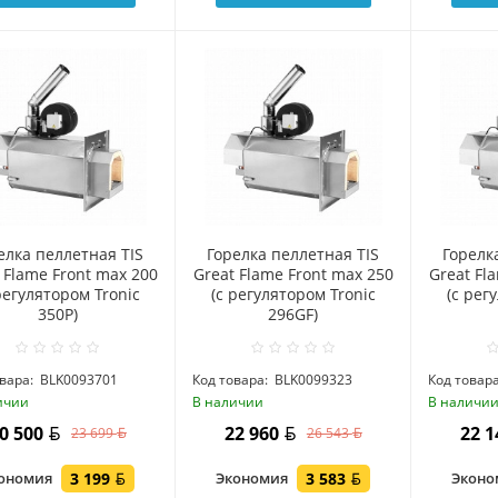
елка пеллетная TIS
Горелка пеллетная TIS
Горелк
 Flame Front max 200
Great Flame Front max 250
Great Fl
регулятором Tronic
(c регулятором Tronic
(c рег
350P)
296GF)
вара:
BLK0093701
Код товара:
BLK0099323
Код товара
ичии
В наличии
В наличи
0 500
22 960
22 
23 699
26 543
ономия
3 199
Экономия
3 583
Экон