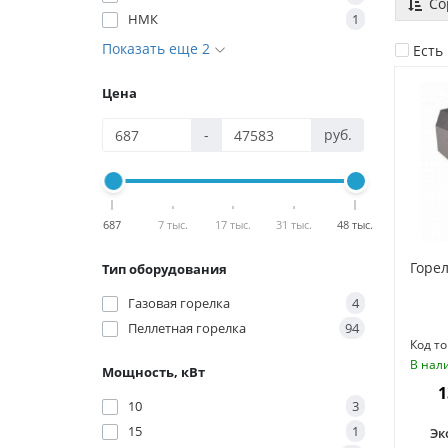
Со
НМК
1
Показать еще 2
Есть
Цена
-
руб.
687
7 тыс.
17 тыс.
31 тыс.
48 тыс.
Горел
Тип оборудования
Газовая горелка
4
Пеллетная горелка
94
Код то
В нал
Мощность, кВт
1
10
3
15
1
Эк