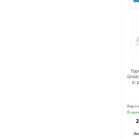
Гор
Great
(c 
Код то
В нал
2
Эк