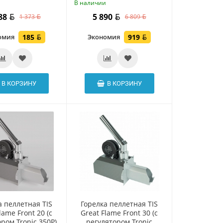
и
В наличии
188
5 890
1 373
6 809
омия
185
Экономия
919
В КОРЗИНУ
В КОРЗИНУ
а пеллетная TIS
Горелка пеллетная TIS
lame Front 20 (c
Great Flame Front 30 (c
ром Tronic 350P)
регулятором Tronic