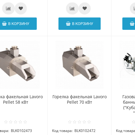
В КОРЗИНУ
В КОРЗИНУ
ка факельная Lavoro
Горелка факельная Lavoro
Газов
Pellet 58 кВт
Pellet 70 кВт
банн
("Куб
вара:
BLK0102473
Код товара:
BLK0102472
Код товара