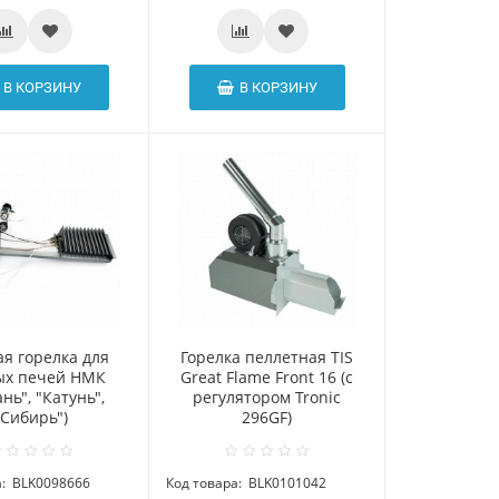
В КОРЗИНУ
В КОРЗИНУ
ая горелка для
Горелка пеллетная TIS
ых печей НМК
Great Flame Front 16 (c
ань", "Катунь",
регулятором Tronic
"Сибирь")
296GF)
:
BLK0098666
Код товара:
BLK0101042