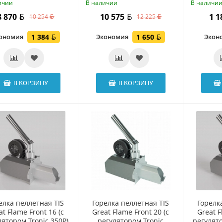
ичии
В наличии
В наличи
8 870
10 575
1 
10 254
12 225
ономия
1 384
Экономия
1 650
Экон
В КОРЗИНУ
В КОРЗИНУ
елка пеллетная TIS
Горелка пеллетная TIS
Горелк
at Flame Front 16 (c
Great Flame Front 20 (c
Great F
лятором Tronic 350P)
регулятором Tronic
регулято