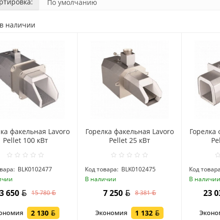
ртировка:
 в наличии
ка факельная Lavoro
Горелка факельная Lavoro
Горелка 
Pellet 100 кВт
Pellet 25 кВт
Pe
вара:
BLK0102477
Код товара:
BLK0102475
Код товара
ичии
В наличии
В наличи
3 650
7 250
23 
15 780
8 381
ономия
2 130
Экономия
1 132
Экон