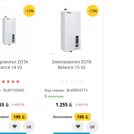
-13%
-13%
трокотел ZOTA
Электрокотел ZOTA
lance 14 V2
Balance 15 V2
:
BLK0103660
Код товара:
BLK0093773
и
В наличии
255
1 255
1 451
1 451
омия
195
Экономия
195