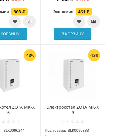
омия
303
Экономия
461
 КОРЗИНУ
В КОРЗИНУ
-13%
-13%
котел ZOTA MK-X
Электрокотел ZOTA MK-X
6
9
:
BLK0096344
Код товара:
BLK0096333