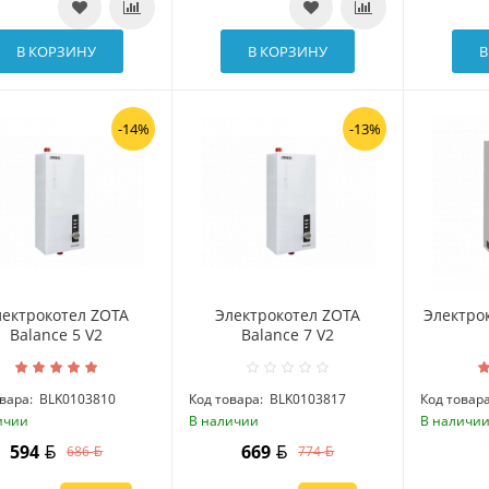
В КОРЗИНУ
В КОРЗИНУ
В
-14%
-13%
лектрокотел ZOTA
Электрокотел ZOTA
Электро
Balance 5 V2
Balance 7 V2
вара:
BLK0103810
Код товара:
BLK0103817
Код товара
ичии
В наличии
В наличи
594
669
686
774