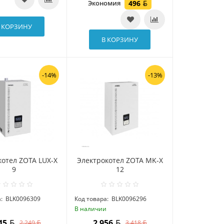
Экономия
496
 КОРЗИНУ
В КОРЗИНУ
-14%
-13%
котел ZOTA LUX-X
Электрокотел ZOTA MK-X
9
12
:
BLK0096309
Код товара:
BLK0096296
и
В наличии
945
2 956
2 249
3 418