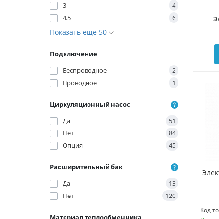
3
4
4.5
6
Э
Показать еще 50
Подключение
Беспроводное
2
Проводное
1
Циркуляционный насос
Да
51
Нет
84
Опция
45
Расширительный бак
Элек
Да
13
Нет
120
Код то
Материал теплообменника