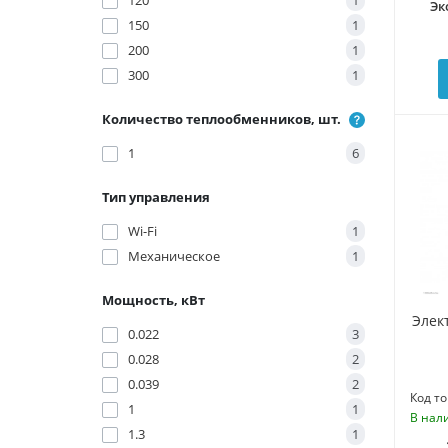
120
1
Эк
150
1
200
1
300
1
Количество теплообменников, шт.
1
6
Тип управления
Wi-Fi
1
Механическое
1
Мощность, кВт
Элек
0.022
3
0.028
2
0.039
2
Код то
1
1
В нал
1.3
1