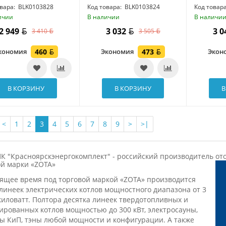
вара:
BLK0103828
Код товара:
BLK0103824
Код товара
ичии
В наличии
В наличи
2 949
3 032
3 
3 410
3 505
кономия
460
Экономия
473
Экон
В КОРЗИНУ
В КОРЗИНУ
В
<
1
2
3
4
5
6
7
8
9
>
>|
К "Красноярскэнергокомплект" - российский производитель от
ой марки «ZOTA»
оящее время под торговой маркой «ZOTA» производится
линеек электрических котлов мощностного диапазона от 3
киловатт. Полтора десятка линеек твердотопливных и
ированных котлов мощностью до 300 кВт, электросауны,
ы КиП, тэны любой мощности и конфигурации. А также