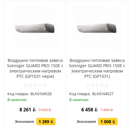
Воздушно-тепловая завеса
Воздушно-тепловая завеса
Sonniger GUARD PRO 150E с
Sonniger GUARD PRO 150E с
электрическим нагревом
электрическим нагревом
PTC (GP1031 нерж)
PTC (GP1031)
Код товара:
BLK0104528
Код товара:
BLK0104527
В наличии
В наличии
8 261
6 458
9 550
7 466
Экономия
1 289
Экономия
1 008