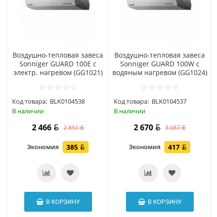
Воздушно-тепловая завеса
Воздушно-тепловая завеса
Sonniger GUARD 100E с
Sonniger GUARD 100W с
электр. нагревом (GG1021)
водяным нагревом (GG1024)
Код товара:
BLK0104538
Код товара:
BLK0104537
В наличии
В наличии
2 466
2 670
2 851
3 087
Экономия
385
Экономия
417
В КОРЗИНУ
В КОРЗИНУ