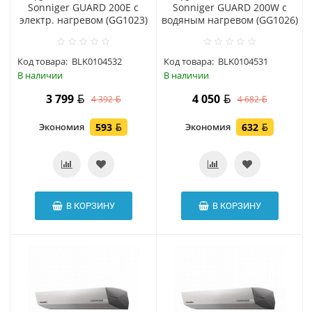
Sonniger GUARD 200E с
Sonniger GUARD 200W с
электр. нагревом (GG1023)
водяным нагревом (GG1026)
Код товара:
BLK0104532
Код товара:
BLK0104531
В наличии
В наличии
3 799
4 050
4 392
4 682
Экономия
593
Экономия
632
В КОРЗИНУ
В КОРЗИНУ