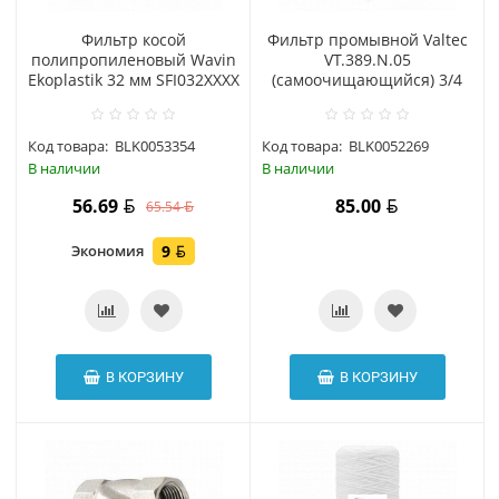
Фильтр косой
Фильтр промывной Valtec
полипропиленовый Wavin
VT.389.N.05
Ekoplastik 32 мм SFI032XXXX
(самоочищающийся) 3/4
Код товара:
BLK0053354
Код товара:
BLK0052269
В наличии
В наличии
56.69
85.00
65.54
Экономия
9
В КОРЗИНУ
В КОРЗИНУ