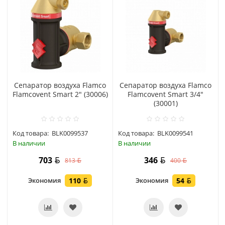
Сепаратор воздуха Flamco
Сепаратор воздуха Flamco
Flamcovent Smart 2" (30006)
Flamcovent Smart 3/4"
(30001)
Код товара:
BLK0099537
Код товара:
BLK0099541
В наличии
В наличии
703
346
813
400
Экономия
110
Экономия
54