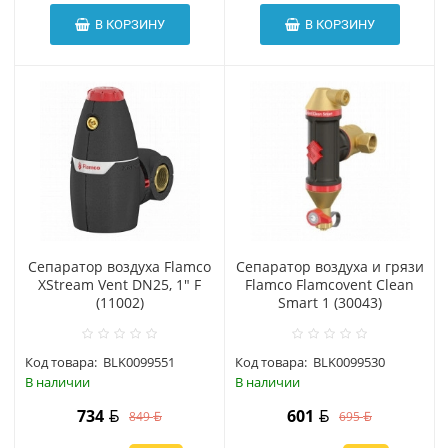
В КОРЗИНУ
В КОРЗИНУ
Сепаратор воздуха Flamco
Сепаратор воздуха и грязи
XStream Vent DN25, 1" F
Flamco Flamcovent Clean
(11002)
Smart 1 (30043)
Код товара:
BLK0099551
Код товара:
BLK0099530
В наличии
В наличии
734
601
849
695