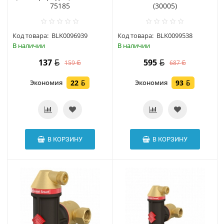
75185
(30005)
Код товара:
BLK0096939
Код товара:
BLK0099538
В наличии
В наличии
137
595
159
687
Экономия
22
Экономия
93
В КОРЗИНУ
В КОРЗИНУ