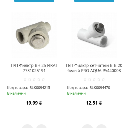
П/П Фильтр ВН 25 FIRAT
П/П Фильтр сетчатый В-В 20
7781025191
белый PRO AQUA PA440008
Код товара:
BLK0094215
Код товара:
BLK0094470
В наличии
В наличии
19.99
12.51