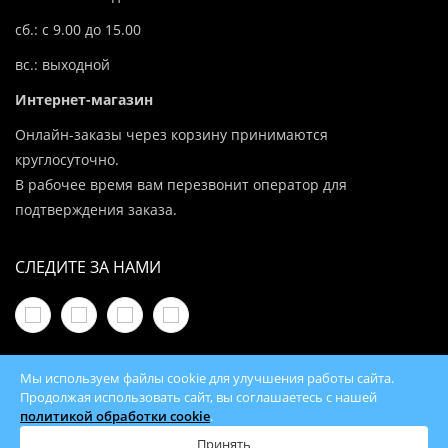
сб.: с 9.00 до 15.00
вс.: выходной
Интернет-магазин
Онлайн-заказы через корзину принимаются
круглосуточно.
В рабочее время вам перезвонит оператор для
подтверждения заказа.
СЛЕДИТЕ ЗА НАМИ
Мы используем файлы cookie для улучшения работы сайта.
Продолжая использовать сайт, вы соглашаетесь с нашей
политикой обработки cookie
.
© 2026 100Kotlov.by — продажа отопительного
оборудования с доставкой по всей Беларуси
Принять