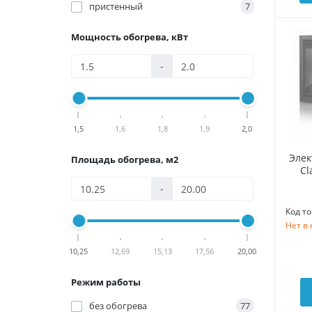
пристенный
7
Мощность обогрева, кВт
-
1,5
1,6
1,8
1,9
2,0
Элек
Площадь обогрева, м2
Cl
-
Код то
Нет в
10,25
12,69
15,13
17,56
20,00
Режим работы
без обогрева
77