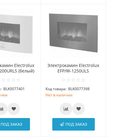
камин Electrolux
Электрокамин Electrolux
200URLS (белый)
EFP/W-1250ULS
:
BLK0077401
Код товара:
BLK0077398
ичии
Нет в наличии
ПОД ЗАКАЗ
ПОД ЗАКАЗ