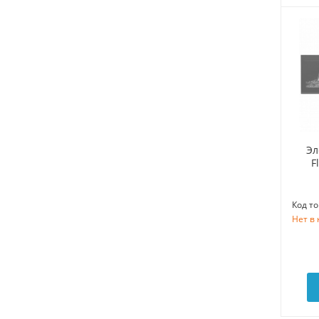
Эл
F
Код то
Нет в