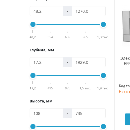
-
48,2
354
659
965
1,3 тыс.
Глубина, мм
Элек
-
EF
Код то
17,2
495
973
1,5 тыс.
1,9 тыс.
Нет в
Высота, мм
-