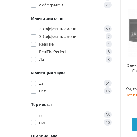
с обогревом
77
Имитация огня
2D-эффект пламени
69
3D-эффект пламени
2
RealFire
1
RealFirePerfect
8
Да
3
Элек
Cl
Имитация звука
да
61
Код то
нет
16
Нет в
Термостат
да
36
нет
40
Ширина, мм