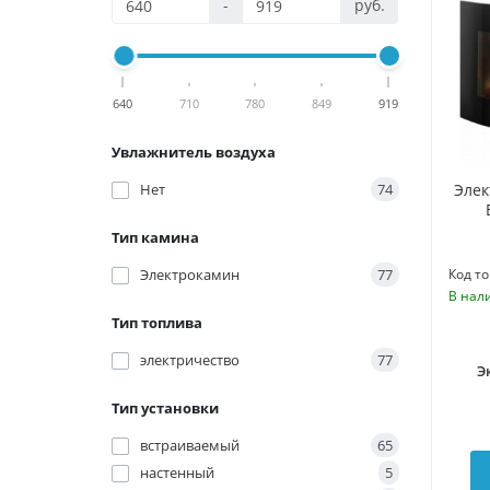
-
руб.
640
710
780
849
919
Увлажнитель воздуха
Нет
74
Элек
Тип камина
Электрокамин
77
Код то
В нал
Тип топлива
электричество
77
Э
Тип установки
встраиваемый
65
настенный
5