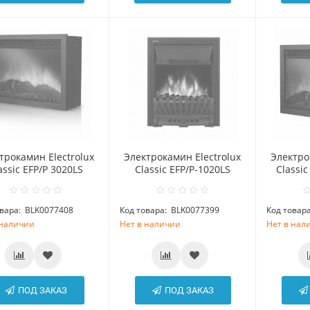
трокамин Electrolux
Электрокамин Electrolux
Электро
assic EFP/P 3020LS
Classic EFP/P-1020LS
Classic
вара:
BLK0077408
Код товара:
BLK0077399
Код товара
 наличии
Нет в наличии
Нет в нал
ПОД ЗАКАЗ
ПОД ЗАКАЗ