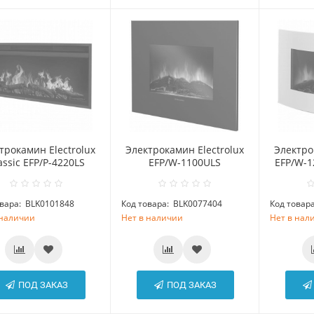
трокамин Electrolux
Электрокамин Electrolux
Электро
assic EFP/P-4220LS
EFP/W-1100ULS
EFP/W-1
вара:
BLK0101848
Код товара:
BLK0077404
Код товара
 наличии
Нет в наличии
Нет в нал
ПОД ЗАКАЗ
ПОД ЗАКАЗ