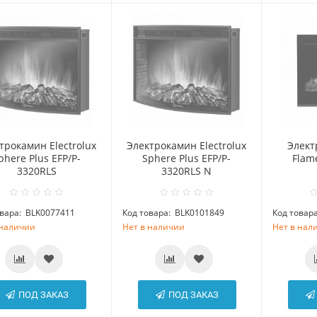
трокамин Electrolux
Электрокамин Electrolux
Элект
phere Plus EFP/P-
Sphere Plus EFP/P-
Flam
3320RLS
3320RLS N
вара:
BLK0077411
Код товара:
BLK0101849
Код товара
 наличии
Нет в наличии
Нет в нал
ПОД ЗАКАЗ
ПОД ЗАКАЗ