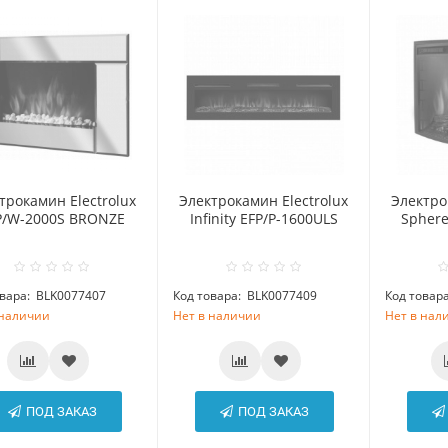
трокамин Electrolux
Электрокамин Electrolux
Электро
P/W-2000S BRONZE
Infinity EFP/P-1600ULS
Sphere
вара:
BLK0077407
Код товара:
BLK0077409
Код товара
 наличии
Нет в наличии
Нет в нал
ПОД ЗАКАЗ
ПОД ЗАКАЗ