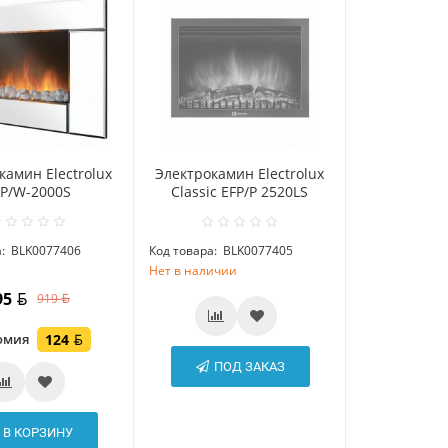
камин Electrolux
Электрокамин Electrolux
FP/W-2000S
Classic EFP/P 2520LS
:
BLK0077406
Код товара:
BLK0077405
и
Нет в наличии
95
919
омия
124
ПОД ЗАКАЗ
В КОРЗИНУ