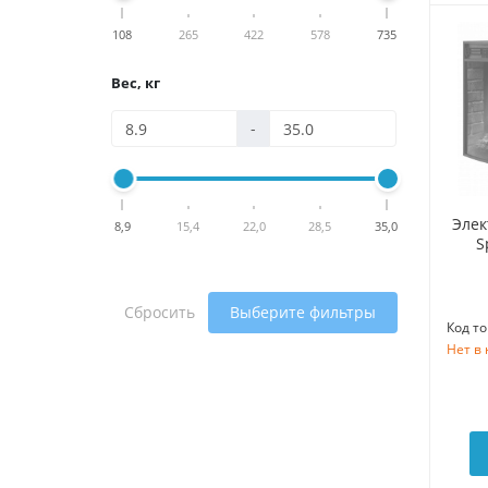
108
265
422
578
735
Вес, кг
-
Элек
8,9
15,4
22,0
28,5
35,0
S
Сбросить
Выберите фильтры
Код то
Нет в