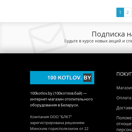
1
2
Подписка н
Будьте в курсе новых акций и с
ПОКУ
Магази
100kotlov.by (100котлов.бай) —
Оплата
интернет-магазин отопительного
оборудования в Беларуси.
Достав
Компания ООО "БЛК7"
Положе
зарегистрирована решением
отноше
Минским горисполкомом от 22
персон