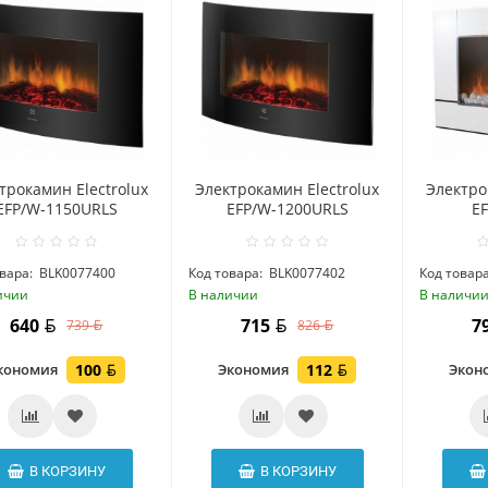
трокамин Electrolux
Электрокамин Electrolux
Электро
EFP/W-1150URLS
EFP/W-1200URLS
E
вара:
BLK0077400
Код товара:
BLK0077402
Код товара
ичии
В наличии
В наличи
640
715
7
739
826
кономия
100
Экономия
112
Экон
В КОРЗИНУ
В КОРЗИНУ