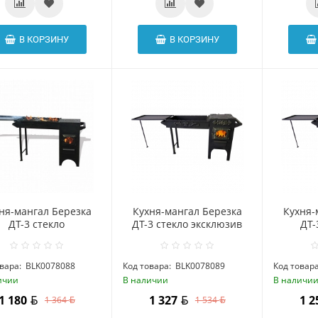
В КОРЗИНУ
В КОРЗИНУ
ня-мангал Березка
Кухня-мангал Березка
Кухня-
ДТ-3 стекло
ДТ-3 стекло эксклюзив
ДТ-
вара:
BLK0078088
Код товара:
BLK0078089
Код товара
ичии
В наличии
В наличи
1 180
1 327
1 
1 364
1 534