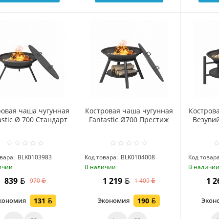
ровая чаша чугунная
Костровая чаша чугунная
Костров
astic Ø 700 Стандарт
Fantastic Ø700 Престиж
Везувий
вара:
BLK0103983
Код товара:
BLK0104008
Код товара
ичии
В наличии
В наличи
839
1 219
1 
970
1 409
кономия
131
Экономия
190
Экон