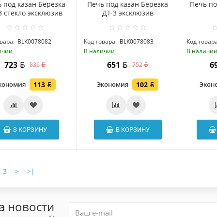
 под казан Березка
Печь под казан Березка
Печь по
3 стекло эксклюзив
ДТ-3 эксклюзив
вара:
BLK0078082
Код товара:
BLK0078083
Код товара
ичии
В наличии
В наличи
723
651
6
836
752
кономия
113
Экономия
102
Экон
В КОРЗИНУ
В КОРЗИНУ
3
>
>|
а новости