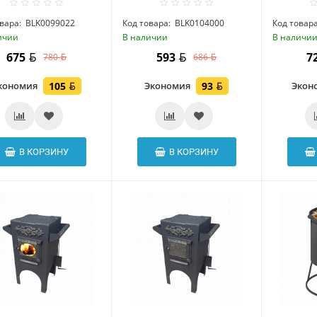
вара:
BLK0099022
Код товара:
BLK0104000
Код товара
ичии
В наличии
В наличи
675
593
7
780
686
кономия
105
Экономия
93
Экон
В КОРЗИНУ
В КОРЗИНУ