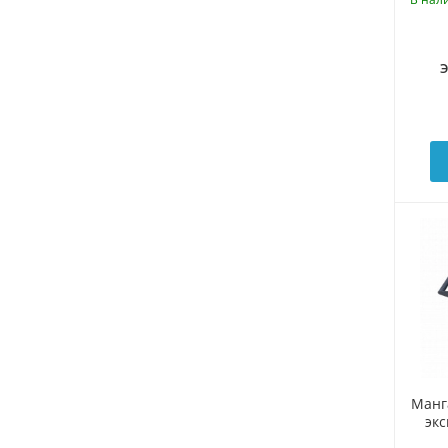
Манг
эк