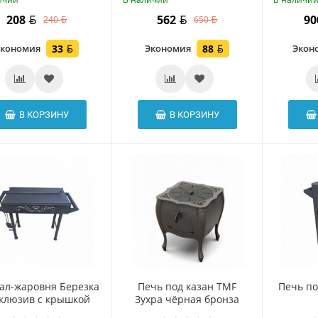
208
562
9
240
650
Экономия
33
Экономия
88
Экон
В КОРЗИНУ
В КОРЗИНУ
ал-жаровня Березка
Печь под казан TMF
Печь по
склюзив с крышкой
Зухра чёрная бронза