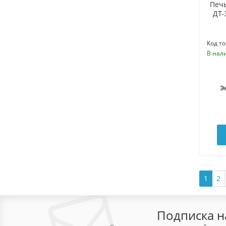
Печь
ДТ-
Код то
В нал
Э
1
2
Подписка н