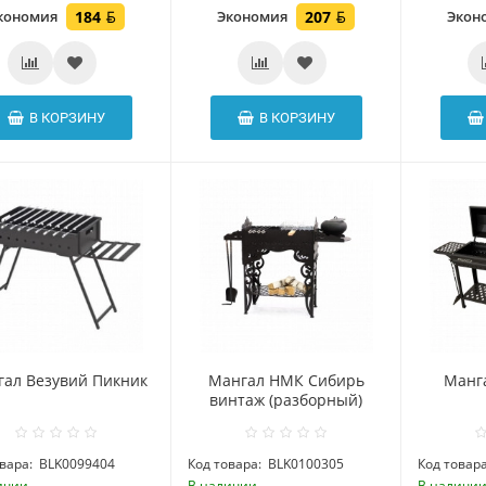
кономия
184
Экономия
207
Экон
В КОРЗИНУ
В КОРЗИНУ
ал Везувий Пикник
Мангал НМК Сибирь
Манг
винтаж (разборный)
вара:
BLK0099404
Код товара:
BLK0100305
Код товара
ичии
В наличии
В наличи