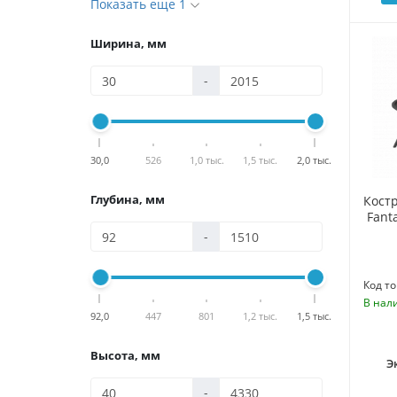
Показать еще 1
Ширина, мм
-
30,0
526
1,0 тыс.
1,5 тыс.
2,0 тыс.
Глубина, мм
Кост
Fant
-
Код то
В нал
92,0
447
801
1,2 тыс.
1,5 тыс.
Высота, мм
Э
-