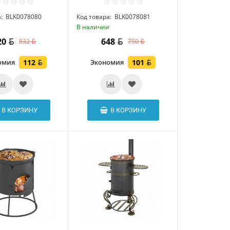
:
BLK0078080
Код товара:
BLK0078081
и
В наличии
20
648
832
750
омия
112
Экономия
101
В КОРЗИНУ
В КОРЗИНУ