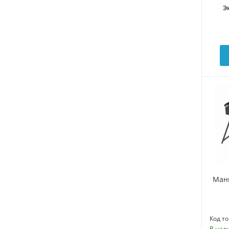
Э
Манг
Код то
В нал