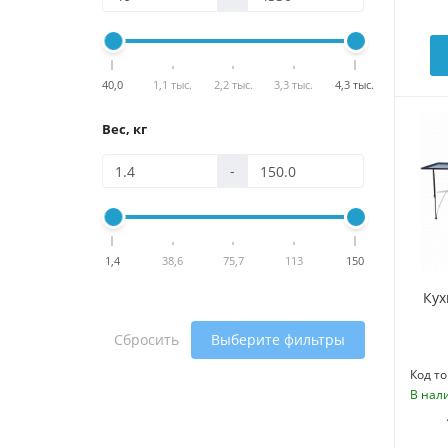
40,0
1,1 тыс.
2,2 тыс.
3,3 тыс.
4,3 тыс.
Вес, кг
-
1,4
38,6
75,7
113
150
Кух
Сбросить
Выберите фильтры
Код то
В нал