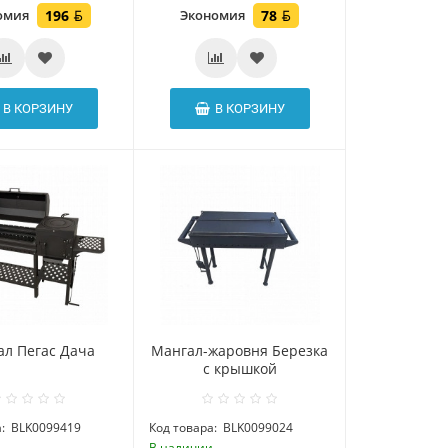
омия
196
Экономия
78
В КОРЗИНУ
В КОРЗИНУ
ал Пегас Дача
Мангал-жаровня Березка
с крышкой
:
BLK0099419
Код товара:
BLK0099024
и
В наличии