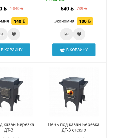
00
640
1 040
739
омия
140
Экономия
100
В КОРЗИНУ
В КОРЗИНУ
д казан Березка
Печь под казан Березка
ДТ-3
ДТ-3 стекло