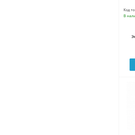
Код то
В нал
Э