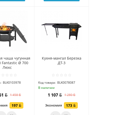
ая чаша чугунная
Кухня-мангал Березка
 Fantastic Ø 700
ДТ-3
Люкс
:
BLK0103978
Код товара:
BLK0078087
и
В наличии
261
1 107
1 458
1 280
омия
197
Экономия
173