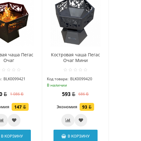
вая чаша Пегас
Костровая чаша Пегас
Очаг
Очаг Мини
:
BLK0099421
Код товара:
BLK0099420
и
В наличии
40
593
1 086
686
омия
147
Экономия
93
В КОРЗИНУ
В КОРЗИНУ