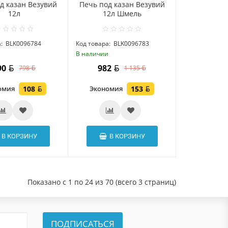
д казан Везувий
Печь под казан Везувий
12л
12л Шмель
:
BLK0096784
Код товара:
BLK0096783
и
В наличии
90
982
798
1 135
омия
108
Экономия
153
В КОРЗИНУ
В КОРЗИНУ
Показано с 1 по 24 из 70 (всего 3 страниц)
ПОДПИСАТЬСЯ