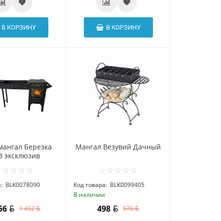
В КОРЗИНУ
В КОРЗИНУ
мангал Березка
Мангал Везувий Дачный
3 эксклюзив
:
BLK0078090
Код товара:
BLK0099405
и
В наличии
256
498
1 452
576