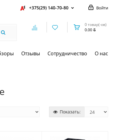
+375(29) 140-70-80
Войти
0 товар(-ов)
0.00
бзоры
Отзывы
Сотрудничество
О нас
е
Показать: