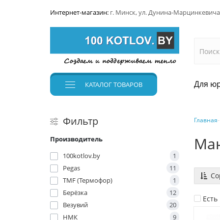
Интернет-магазин:
г. Минск, ул. Дунина-Марцинкевича
Для юр
КАТАЛОГ
ТОВАРОВ
Фильтр
Главная
Ман
Производитель
100kotlov.by
1
Pegas
11
Со
TMF (Термофор)
1
Берёзка
12
Есть
Везувий
20
НМК
9