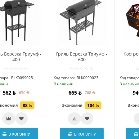
ь Березка Триумф -
Гриль Березка Триумф -
Костро
400
600
вара:
BLK0099025
Код товара:
BLK0099023
Код товара
ичии
В наличии
В наличи
562
665
9
650
768
Экономия
88
Экономия
104
Экон
В КОРЗИНУ
В КОРЗИНУ