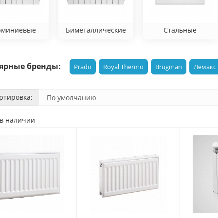
юминиевые
Биметаллические
Стальные
ярные бренды:
Prado
Royal Thermo
Brugman
Лемакс
ртировка:
 в наличии