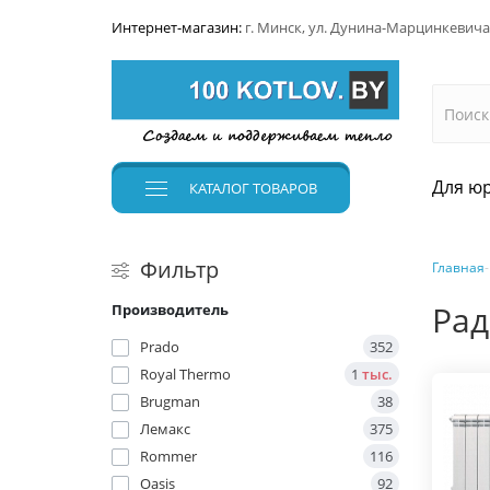
Интернет-магазин:
г. Минск, ул. Дунина-Марцинкевича
Для юр
КАТАЛОГ
ТОВАРОВ
Фильтр
Главная
Рад
Производитель
Prado
352
Royal Thermo
1
тыс.
Brugman
38
Лемакс
375
Rommer
116
Oasis
92