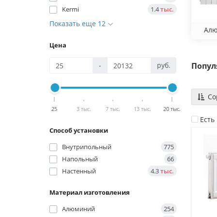
Kermi
1.4
тыс.
Показать еще 12
Ал
Цена
Попул
-
руб.
Со
25
3 тыс.
7 тыс.
13 тыс.
20 тыс.
Есть
Способ установки
Внутрипольный
775
Напольный
66
Настенный
4.3
тыс.
Материал изготовления
Алюминий
254