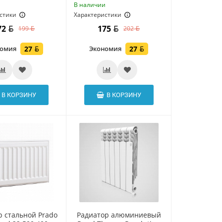
и
В наличии
стики
Характеристики
72
175
199
202
номия
27
Экономия
27
В КОРЗИНУ
В КОРЗИНУ
р стальной Prado
Радиатор алюминиевый