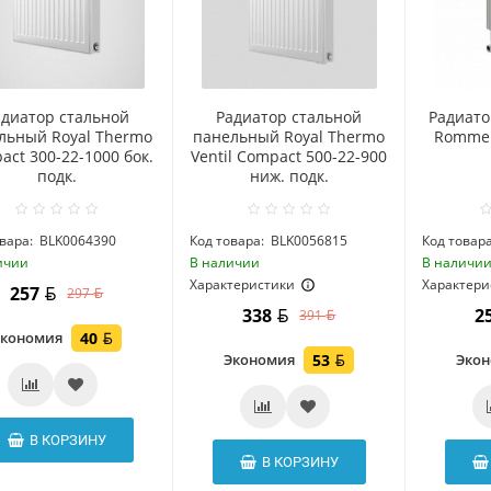
адиатор стальной
Радиатор стальной
Радиат
льный Royal Thermo
панельный Royal Thermo
Rommer
act 300-22-1000 бок.
Ventil Compact 500-22-900
подк.
ниж. подк.
вара:
BLK0064390
Код товара:
BLK0056815
Код товара
ичии
В наличии
В наличи
Характеристики
Характери
257
297
338
2
391
Экономия
40
Экономия
53
Эко
В КОРЗИНУ
В КОРЗИНУ