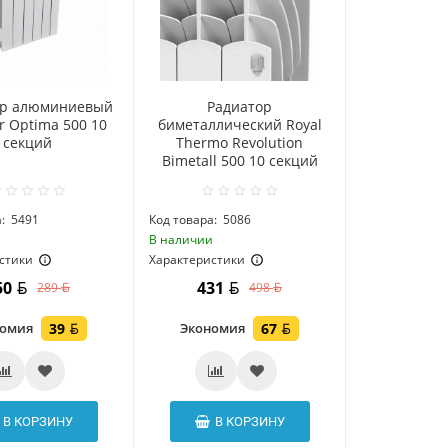
ор алюминиевый
Радиатор
 Optima 500 10
биметаллический Royal
секций
Thermo Revolution
Bimetall 500 10 секций
:
5491
Код товара:
5086
и
В наличии
стики
Характеристики
50
431
289
498
номия
39
Экономия
67
В КОРЗИНУ
В КОРЗИНУ