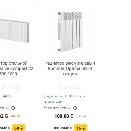
атор стальной
Радиатор алюминиевый
Valve Compact 22
Rommer Optima 500 4
500 1000
секции
:
4439
Код товара:
BLK0065207
и
В наличии
стики
Характеристики
82
100.00
441
115
номия
60
Экономия
16