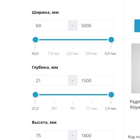
Ширина, мм
-
60,0
1,3 тыс.
2,5 тыс.
3,8 тыс.
5,0 тыс.
Глубина, мм
-
Рад
Roya
21,0
391
761
1,1 тыс.
1,5 тыс.
Высота, мм
-
Код то