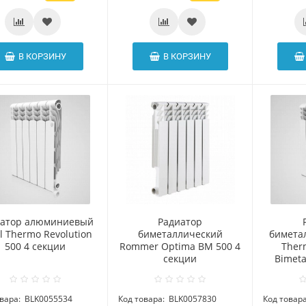
В КОРЗИНУ
В КОРЗИНУ
иатор алюминиевый
Радиатор
l Thermo Revolution
биметаллический
бимета
500 4 секции
Rommer Optima BM 500 4
Ther
секции
Bimeta
вара:
BLK0055534
Код товара:
BLK0057830
Код товара