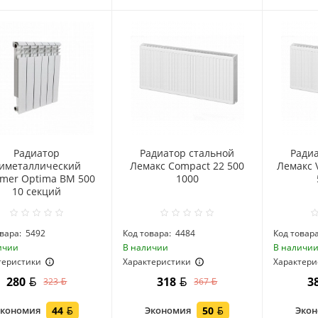
Радиатор
Радиатор стальной
Ради
иметаллический
Лемакс Compact 22 500
Лемакс 
mer Optima BM 500
1000
10 секций
вара:
5492
Код товара:
4484
Код товара
ичии
В наличии
В наличи
теристики
Характеристики
Характери
280
318
3
323
367
Экономия
44
Экономия
50
Эко