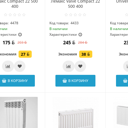
акс Compact 22 500
Лемакс Valve Compact 22
Univer
400
500 400
вара:
4478
Код товара:
4433
Код товара
ичии
В наличии
В наличи
теристики
Характеристики
Характери
175
245
2
203
284
Экономия
27
Экономия
38
Эко
В КОРЗИНУ
В КОРЗИНУ