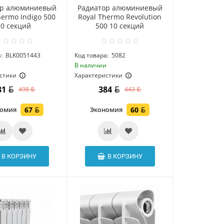
ор алюминиевый
Радиатор алюминиевый
hermo Indigo 500
Royal Thermo Revolution
10 секций
500 10 секций
:
BLK0051443
Код товара:
5082
и
В наличии
стики
Характеристики
31
384
498
443
номия
67
Экономия
60
В КОРЗИНУ
В КОРЗИНУ