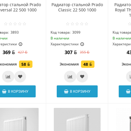
атор стальной Prado
Радиатор стальной Prado
Радиат
versal 22 500 1000
Classic 22 500 1000
Royal T
вара:
3893
Код товара:
3099
Код товара
ичии
В наличии
В наличи
теристики
Характеристики
Характери
369
307
4
427
355
Экономия
58
Экономия
48
Эко
В КОРЗИНУ
В КОРЗИНУ