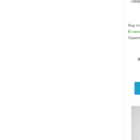
Лем
Код то
В нал
Харак