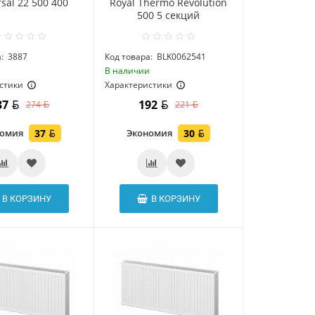
sal 22 500 400
Royal Thermo Revolution
500 5 секций
:
3887
Код товара:
BLK0062541
и
В наличии
стики
Характеристики
37
192
274
221
номия
37
Экономия
30
В КОРЗИНУ
В КОРЗИНУ