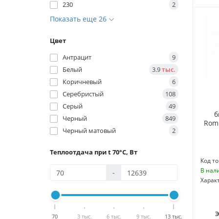
230
2
Показать еще 26
Цвет
Антрацит
9
Белый
3.9
тыс.
Коричневый
6
Серебристый
108
Серый
49
б
Черный
849
Rom
Черный матовый
2
Теплоотдача при t 70°C, Вт
Код то
В нал
-
Харак
70
3 тыс.
6 тыс.
9 тыс.
13 тыс.