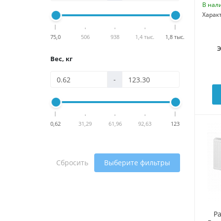
В нал
Харак
75,0
506
938
1,4 тыс.
1,8 тыс.
Вес, кг
-
0,62
31,29
61,96
92,63
123
Сбросить
Выберите фильтры
Р