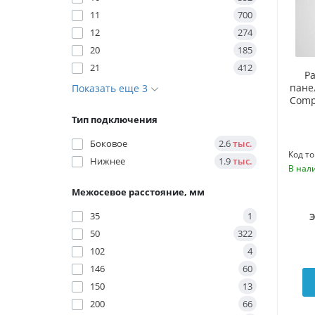
11
700
12
274
20
185
21
412
Р
пане
Показать еще 3
Comp
Тип подключения
Боковое
2.6
тыс.
Код то
Нижнее
1.9
тыс.
В нал
Межосевое расстояние, мм
35
1
50
322
102
4
146
60
150
13
200
66