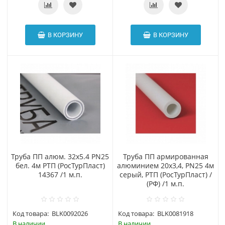
В КОРЗИНУ
В КОРЗИНУ
Труба ПП алюм. 32х5.4 PN25
Труба ПП армированная
бел. 4м РТП (РосТурПласт)
алюминием 20х3,4, PN25 4м
14367 /1 м.п.
серый, РТП (РосТурПласт) /
(РФ) /1 м.п.
Код товара:
BLK0092026
Код товара:
BLK0081918
В наличии
В наличии