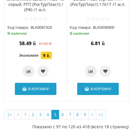
серый, РТП (РосТурПласт) /
(РосТурПласт) 17617 /1 м.п.
(РФ) /1 м.п.
Код товара:
BLK0081920
Код товара:
BLK0098900
В наличии
В наличии
58.49
6.81
67.62
Экономия
9
В КОРЗИНУ
В КОРЗИНУ
|<
<
1
2
3
4
5
6
7
8
9
>
>|
Показано с 97 по 120 из 418 (всего 18 страниц)