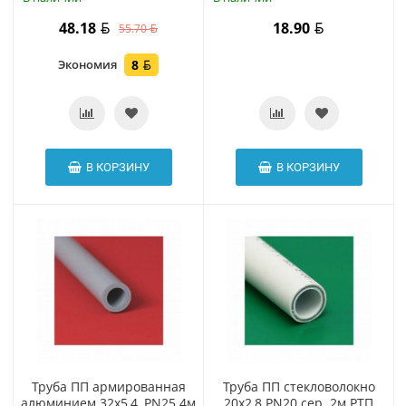
48.18
18.90
55.70
Экономия
8
В КОРЗИНУ
В КОРЗИНУ
Труба ПП армированная
Труба ПП стекловолокно
алюминием 32х5,4, PN25 4м
20х2,8 PN20 сер. 2м РТП