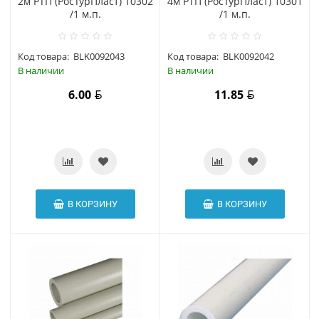
2м РТП (РосТурПласт) 10302
4м РТП (РосТурПласт) 10301
/1 м.п.
/1 м.п.
Код товара:
BLK0092043
Код товара:
BLK0092042
В наличии
В наличии
6.00
11.85
В КОРЗИНУ
В КОРЗИНУ