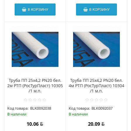
В КОРЗИНУ
В КОРЗИНУ
Труба ПП 25х4,2 PN20 бел.
Труба ПП 25х4,2 PN20 бел.
2м РТП (РосТурПласт) 10305
4м РТП (РосТурПласт) 10304
/1 м.п.
/1 м.п.
Код товара:
BLK0092038
Код товара:
BLK0092037
В наличии
В наличии
10.06
20.09