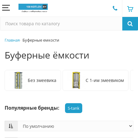
Главная
Буферные емкости
Буферные ёмкости
Без змеевика
С 1-им змеевиком
Популярные бренды:
S-tank