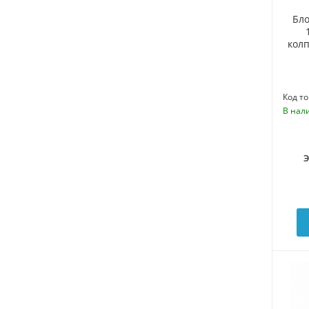
Бло
колп
Код то
В нал