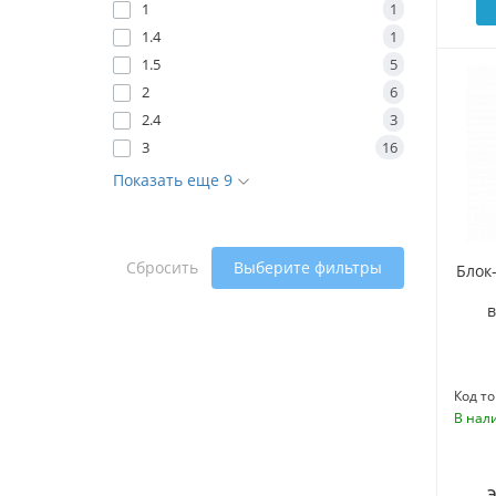
1
1
1.4
1
1.5
5
2
6
2.4
3
3
16
Показать еще 9
Сбросить
Выберите фильтры
Блок
Код то
В нал