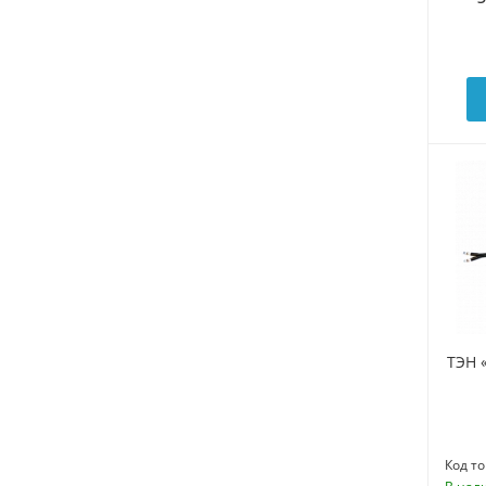
ТЭН 
Код то