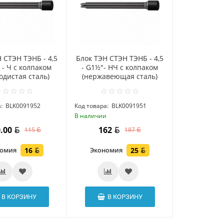
 СТЭН ТЭНБ - 4,5
Блок ТЭН СТЭН ТЭНБ - 4,5
" - Ч с колпаком
- G1½"- НЧ с колпаком
одистая сталь)
(нержавеющая сталь)
:
BLK0091952
Код товара:
BLK0091951
и
В наличии
0.00
162
115
187
номия
16
Экономия
25
В КОРЗИНУ
В КОРЗИНУ