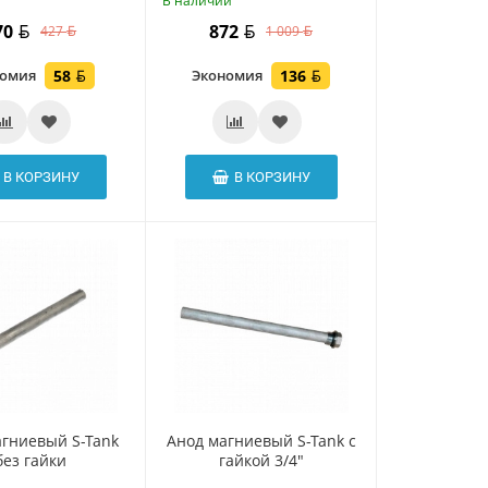
и
В наличии
70
872
427
1 009
номия
58
Экономия
136
В КОРЗИНУ
В КОРЗИНУ
агниевый S-Tank
Анод магниевый S-Tank с
без гайки
гайкой 3/4"