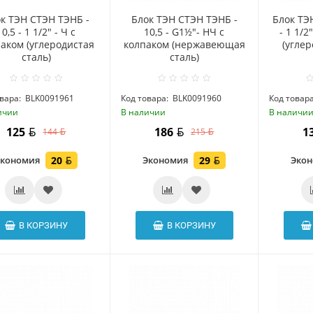
к ТЭН СТЭН ТЭНБ -
Блок ТЭН СТЭН ТЭНБ -
Блок ТЭ
10,5 - 1 1/2" - Ч с
10,5 - G1½"- НЧ с
- 1 1/2
аком (углеродистая
колпаком (нержавеющая
(углер
сталь)
сталь)
вара:
BLK0091961
Код товара:
BLK0091960
Код товара
ичии
В наличии
В наличи
125
186
1
144
215
Экономия
20
Экономия
29
Эко
В КОРЗИНУ
В КОРЗИНУ