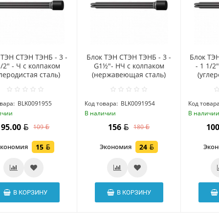
 ТЭН СТЭН ТЭНБ - 3 -
Блок ТЭН СТЭН ТЭНБ - 3 -
Блок ТЭН
1/2" - Ч с колпаком
G1½"- НЧ с колпаком
- 1 1/2
глеродистая сталь)
(нержавеющая сталь)
(углер
вара:
BLK0091955
Код товара:
BLK0091954
Код товара
ичии
В наличии
В наличи
95.00
156
10
109
180
Экономия
15
Экономия
24
Эко
В КОРЗИНУ
В КОРЗИНУ