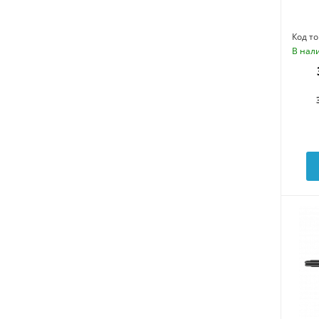
Код то
В нал