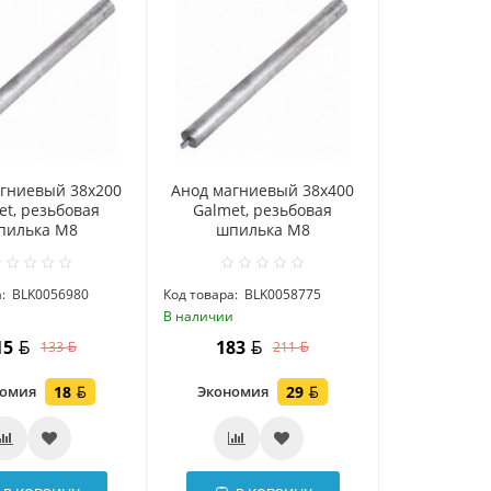
гниевый 38x200
Анод магниевый 38x400
et, резьбовая
Galmet, резьбовая
пилька М8
шпилька М8
:
BLK0056980
Код товара:
BLK0058775
и
В наличии
15
183
133
211
номия
18
Экономия
29