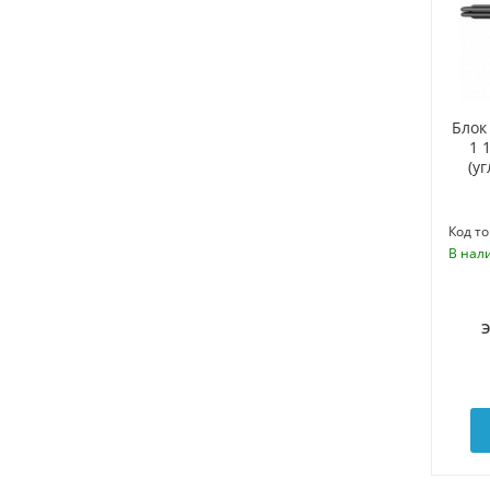
Блок
1 
(у
Код то
В нал