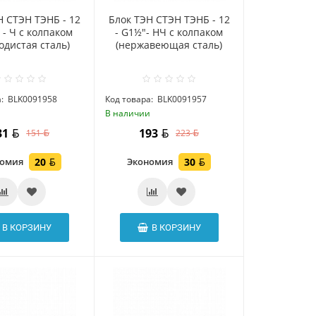
Н СТЭН ТЭНБ - 12
Блок ТЭН СТЭН ТЭНБ - 12
" - Ч с колпаком
- G1½"- НЧ с колпаком
одистая сталь)
(нержавеющая сталь)
:
BLK0091958
Код товара:
BLK0091957
и
В наличии
31
193
151
223
номия
20
Экономия
30
В КОРЗИНУ
В КОРЗИНУ