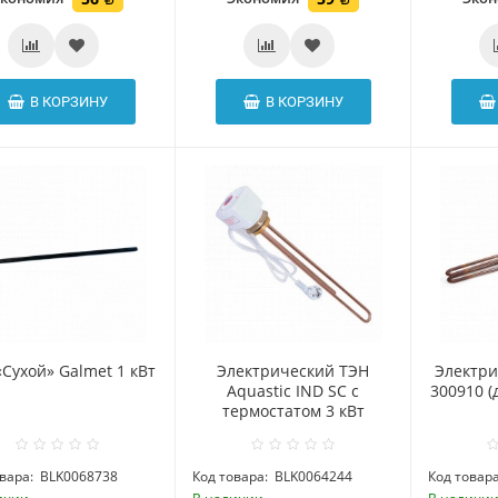
В КОРЗИНУ
В КОРЗИНУ
«Сухой» Galmet 1 кВт
Электрический ТЭН
Электри
Aquastic IND SC с
300910 (
термостатом 3 кВт
вара:
BLK0068738
Код товара:
BLK0064244
Код товара