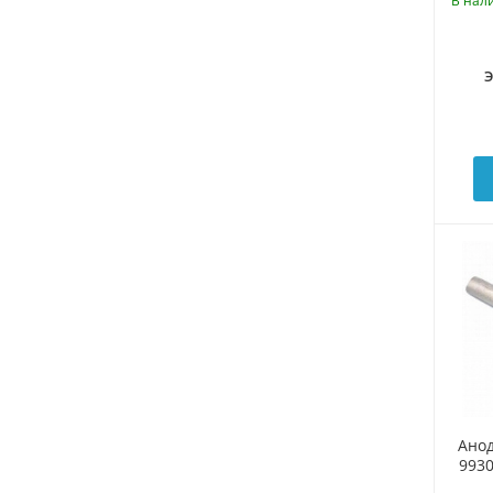
В нал
Анод
9930