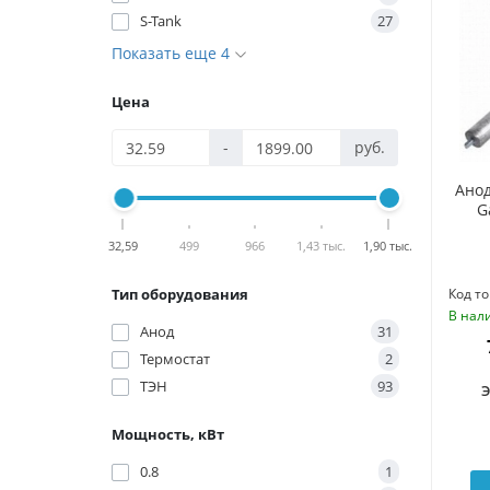
S-Tank
27
Показать еще 4
Цена
-
руб.
Ано
G
32,59
499
966
1,43 тыс.
1,90 тыс.
Тип оборудования
Код то
В нал
Анод
31
Термостат
2
ТЭН
93
Мощность, кВт
0.8
1