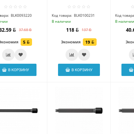
вара:
BLK0093220
Код товара:
BLK0100231
Код товара
ичии
В наличии
В наличи
32.59
118
40
37.68
137
Экономия
5
Экономия
19
Эко
В КОРЗИНУ
В КОРЗИНУ