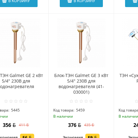
В КОРЗИНУ
В КОРЗИНУ
-ТЭН Galmet GE 2 кВт
Блок-ТЭН Galmet GE 3 кВт
ТЭН «Сух
5/4" 230В для
5/4" 230В для
водонагревателя
водонагревателя (41-
030001)
вара:
5445
Код товара:
5459
Код товара
ичии
В наличии
В наличи
356
376
2
411
435
Экономия
56
Экономия
59
Эко