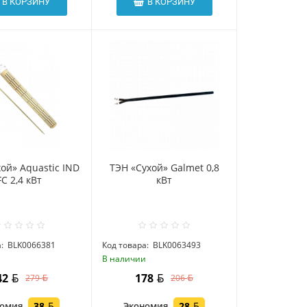
В КОРЗИНУ
В КОРЗИНУ
ой» Aquastic IND
ТЭН «Сухой» Galmet 0,8
FC 2,4 кВт
кВт
:
BLK0066381
Код товара:
BLK0063493
и
В наличии
42
178
279
206
номия
38
Экономия
28