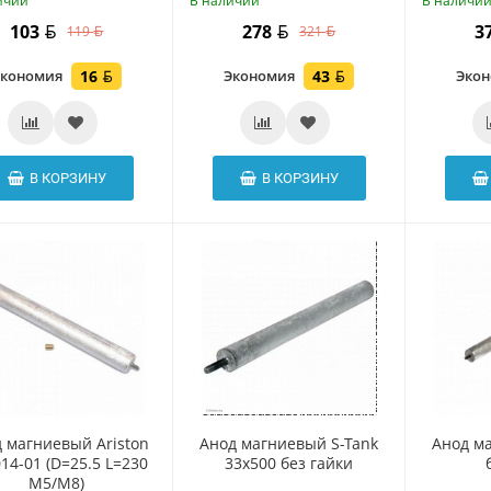
ичии
В наличии
В наличи
103
278
3
119
321
Экономия
16
Экономия
43
Эко
В КОРЗИНУ
В КОРЗИНУ
 магниевый Ariston
Анод магниевый S-Tank
Анод м
14-01 (D=25.5 L=230
33х500 без гайки
M5/M8)