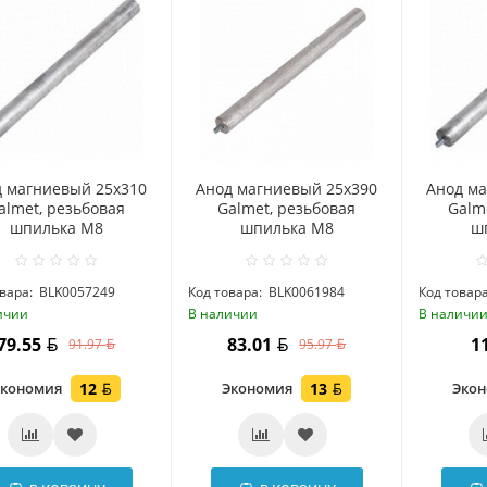
д магниевый 25x310
Анод магниевый 25x390
Анод ма
almet, резьбовая
Galmet, резьбовая
Galm
шпилька М8
шпилька М8
ш
вара:
BLK0057249
Код товара:
BLK0061984
Код товара
ичии
В наличии
В наличи
79.55
83.01
1
91.97
95.97
Экономия
12
Экономия
13
Эко