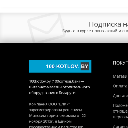
Подписка н
Будьте в курсе новых акций и с
ПОКУ
Магази
100kotlov.by (100котлов.бай) —
Оплата
интернет-магазин отопительного
оборудования в Беларуси.
Достав
Компания ООО "БЛК7"
Положе
зарегистрирована решением
отноше
Минским горисполкомом от 22
персон
ноября 2013г., в Едином
Догово
государственном регистре юр.