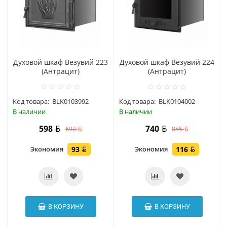
Духовой шкаф Везувий 223
Духовой шкаф Везувий 224
(Антрацит)
(Антрацит)
Код товара:
BLK0103992
Код товара:
BLK0104002
В наличии
В наличии
598
740
692
855
Экономия
93
Экономия
116
В КОРЗИНУ
В КОРЗИНУ