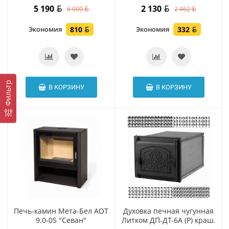
5 190
2 130
6 000
2 462
Экономия
810
Экономия
332
Фильтр
В КОРЗИНУ
В КОРЗИНУ
Печь-камин Мета-Бел АОТ
Духовка печная чугунная
9.0-05 "Севан"
Литком ДП-ДТ-6А (Р) краш.