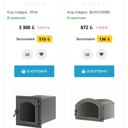
Код товара:
3534
Код товара:
BLK0103980
В наличии
В наличии
3 300
872
3 815
1 008
Экономия
515
Экономия
136
В КОРЗИНУ
В КОРЗИНУ