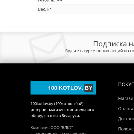
Вес, кг
Подписка н
Будьте в курсе новых акций и с
ПОКУ
Магази
100kotlov.by (100котлов.бай) —
Оплата
интернет-магазин отопительного
оборудования в Беларуси.
Достав
Компания ООО "БЛК7"
Положе
зарегистрирована решением