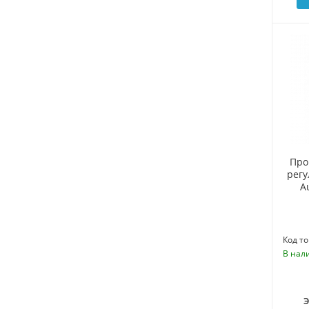
Про
рег
A
Код то
В нал