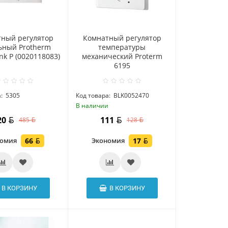
ный регулятор
Комнатный регулятор
ьный Protherm
температуры
nk P (0020118083)
механический Proterm
6195
:
5305
Код товара:
BLK0052470
и
В наличии
20
111
485
128
номия
66
Экономия
17
В КОРЗИНУ
В КОРЗИНУ