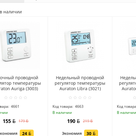
 в наличии
точный проводной
Hедельный проводной
Hедель
улятор температуры
регулятор температуры
регулят
aton Auriga (3003)
Auraton Libra (3021)
Aurato
вара:
4661
Код товара:
4663
Код товара
ичии
В наличии
В наличи
155
190
179
219
Экономия
24
Экономия
30