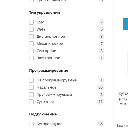
Тип управления
GSM
7
Wi-Fi
5
Дистанционное
3
Механическое
7
Сенсорное
3
Электронное
1
Программирование
Не программируемый
1
Недельное
35
Суто
Программируемый
1
рег
Суточное
11
Aura
Подключение
Беспроводное
35
Код то