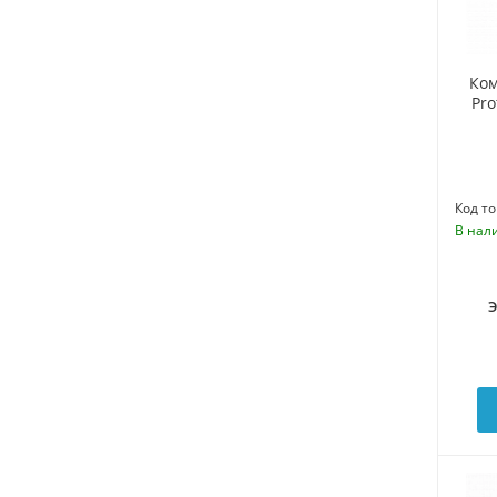
Ком
Pro
Код то
В нал