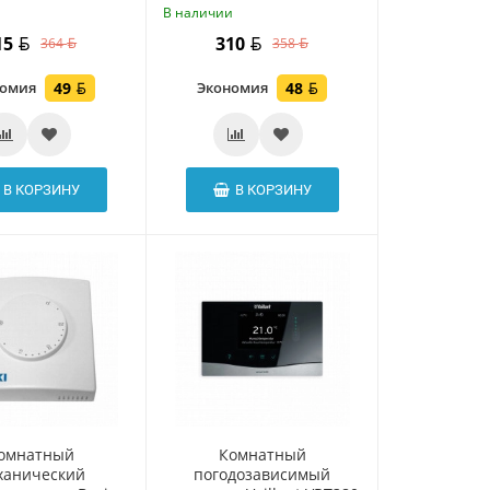
и
В наличии
15
310
364
358
номия
49
Экономия
48
В КОРЗИНУ
В КОРЗИНУ
омнатный
Комнатный
ханический
погодозависимый