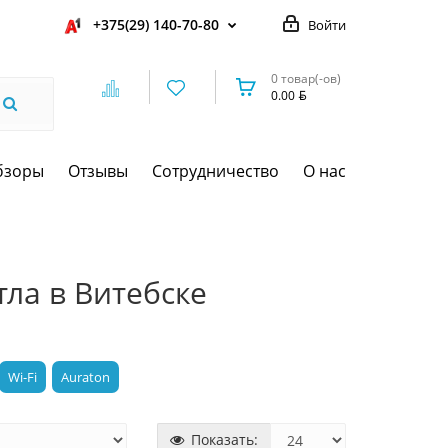
+375(29) 140-70-80
Войти
0 товар(-ов)
0.00
бзоры
Отзывы
Сотрудничество
О нас
тла в Витебске
Wi-Fi
Auraton
Показать: