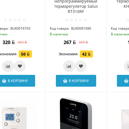
непрограммируемый
термо
терморегулятор Salus
KH
RT310RF
вара:
BLK0074743
Код товара:
BLK0081086
Код товара
ичии
В наличии
В наличи
320
267
369
309
Экономия
50
Экономия
42
В КОРЗИНУ
В КОРЗИНУ