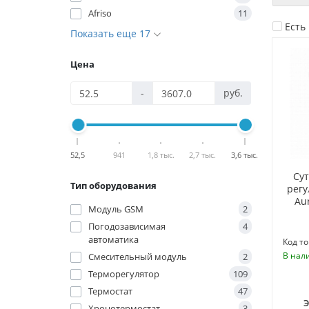
Afriso
11
Есть
Показать еще 17
Цена
-
руб.
52,5
941
1,8 тыс.
2,7 тыс.
3,6 тыс.
Су
Тип оборудования
рег
Aur
Модуль GSM
2
Погодозависимая
4
автоматика
Код то
В нал
Смесительный модуль
2
Терморегулятор
109
Термостат
47
Хронотермостат
3