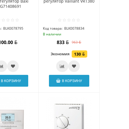
тегулятор Baxi
регулятор Vaillant VRT380
G71408691
:
BLK0078795
Код товара:
BLK0078834
и
В наличии
100.00
833
963
Экономия
130
В КОРЗИНУ
В КОРЗИНУ