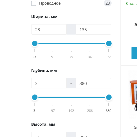
Проводное
23
В нал
Ширина, мм
-
23
51
79
107
135
Глубина, мм
-
3
97
192
286
380
Высота, мм
G
-