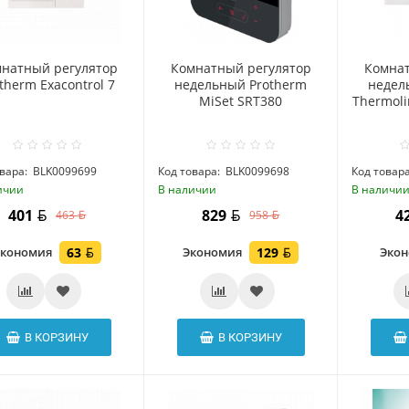
натный регулятор
Комнатный регулятор
Комнат
therm Exacontrol 7
недельный Protherm
недел
MiSet SRT380
Thermoli
вара:
BLK0099699
Код товара:
BLK0099698
Код товара
ичии
В наличии
В наличи
401
829
4
463
958
Экономия
63
Экономия
129
Эко
В КОРЗИНУ
В КОРЗИНУ