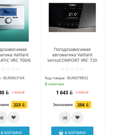
дозависимая
Погодозависимая
атика Vaillant
автоматика Vaillant
ATIC VRC 700/6
sensoCOMFORT VRC 720
:
BLK0063164
Код товара:
BLK0078832
и
В наличии
430
1 643
1 654
1 899
омия
223
Экономия
256
В КОРЗИНУ
В КОРЗИНУ