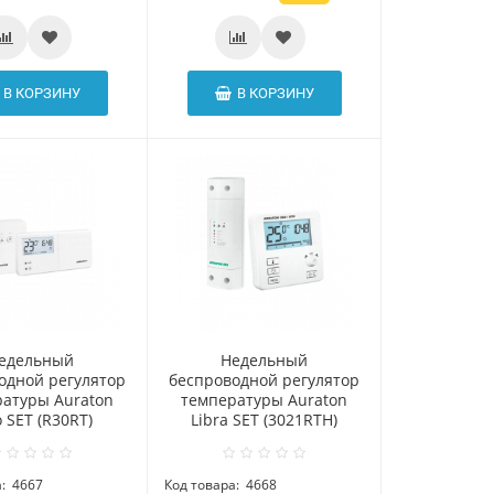
В КОРЗИНУ
В КОРЗИНУ
едельный
Hедельный
одной регулятор
беспроводной регулятор
атуры Auraton
температуры Auraton
 SET (R30RT)
Libra SET (3021RTH)
:
4667
Код товара:
4668