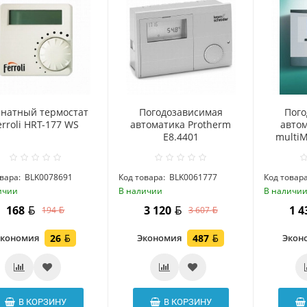
натный термостат
Погодозависимая
Пого
erroli HRT-177 WS
автоматика Protherm
автом
Е8.4401
multiM
вара:
BLK0078691
Код товара:
BLK0061777
Код товара
ичии
В наличии
В наличи
168
3 120
1 
194
3 607
Экономия
26
Экономия
487
Экон
В КОРЗИНУ
В КОРЗИНУ