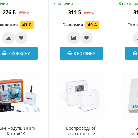
ичии
В наличии
В наличи
276
311
3
319
359
Экономия
43
Экономия
49
Эко
В КОРЗИНУ
В КОРЗИНУ
SM модуль ИПРо
Беспроводной
К
КотелОК
электронный
ме