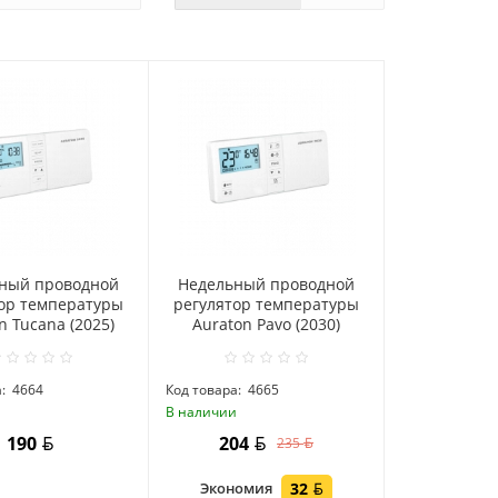
ный проводной
Hедельный проводной
ор температуры
регулятор температуры
n Tucana (2025)
Auraton Pavo (2030)
:
4664
Код товара:
4665
и
В наличии
190
204
235
Экономия
32