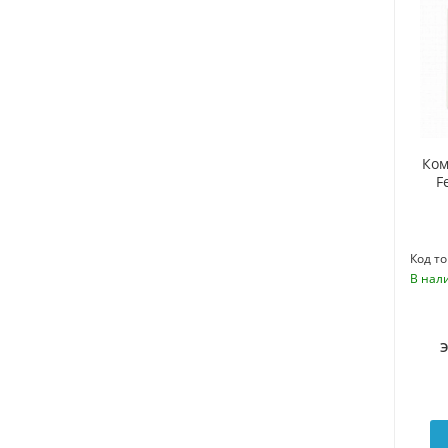
Ком
F
Код то
В нал