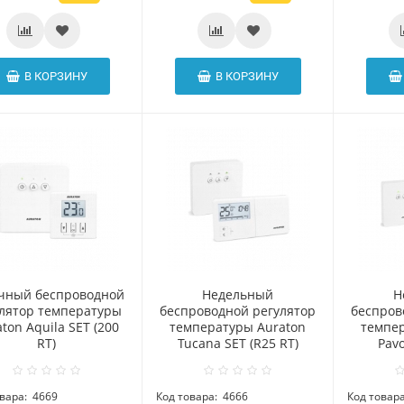
В КОРЗИНУ
В КОРЗИНУ
чный беспроводной
Hедельный
H
улятор температуры
беспроводной регулятор
беспров
ton Aquila SET (200
температуры Auraton
темпер
RT)
Tucana SET (R25 RT)
Pavo
вара:
4669
Код товара:
4666
Код товара