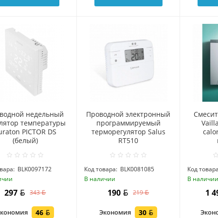
водной недельный
Проводной электронный
Смесит
улятор температуры
программируемый
Vaill
uraton PICTOR DS
терморегулятор Salus
calo
(белый)
RT510
вара:
BLK0097172
Код товара:
BLK0081085
Код товара
ичии
В наличии
В наличи
297
190
1 
343
219
Экономия
46
Экономия
30
Экон