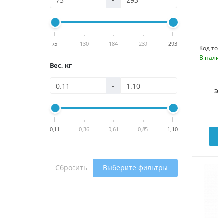
75
130
184
239
293
Код то
В нал
Вес, кг
-
0,11
0,36
0,61
0,85
1,10
Сбросить
Выберите фильтры