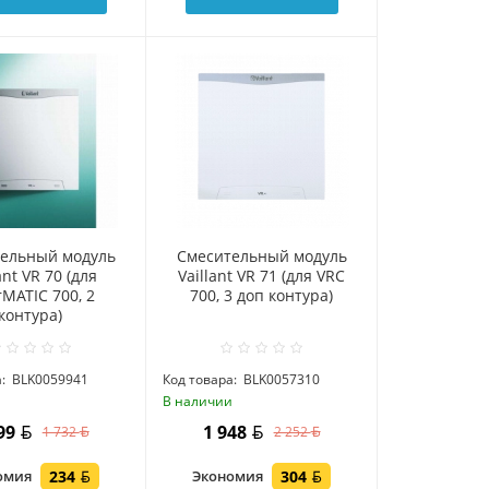
ельный модуль
Смесительный модуль
ant VR 70 (для
Vaillant VR 71 (для VRC
rMATIC 700, 2
700, 3 доп контура)
контура)
:
BLK0059941
Код товара:
BLK0057310
и
В наличии
499
1 948
1 732
2 252
омия
234
Экономия
304