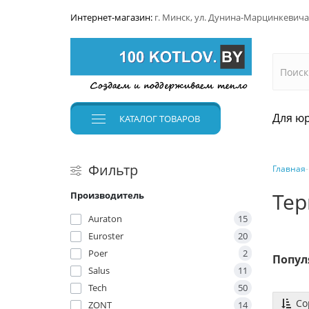
Интернет-магазин:
г. Минск, ул. Дунина-Марцинкевича
Для юр
КАТАЛОГ
ТОВАРОВ
Фильтр
Главная
Тер
Производитель
Auraton
15
Euroster
20
Poer
2
Попул
Salus
11
Tech
50
Со
ZONT
14