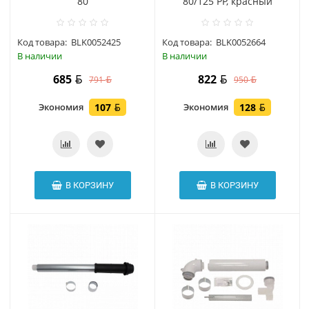
80
80/125 РР, красный
Код товара:
BLK0052425
Код товара:
BLK0052664
В наличии
В наличии
685
822
791
950
Экономия
107
Экономия
128
В КОРЗИНУ
В КОРЗИНУ