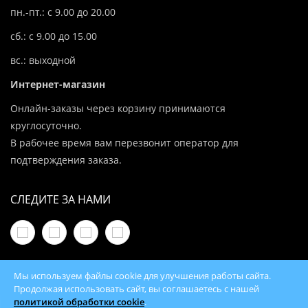
пн.-пт.: с 9.00 до 20.00
сб.: с 9.00 до 15.00
вс.: выходной
Интернет-магазин
Онлайн-заказы через корзину принимаются
круглосуточно.
В рабочее время вам перезвонит оператор для
подтверждения заказа.
СЛЕДИТЕ ЗА НАМИ
Мы используем файлы cookie для улучшения работы сайта.
Продолжая использовать сайт, вы соглашаетесь с нашей
политикой обработки cookie
.
© 2026 100Kotlov.by — продажа отопительного