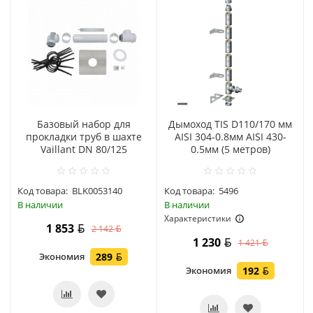
Базовый набор для
Дымоход TIS D110/170 мм
прокладки труб в шахте
AISI 304-0.8мм AISI 430-
Vaillant DN 80/125
0.5мм (5 метров)
Код товара:
BLK0053140
Код товара:
5496
В наличии
В наличии
Характеристики
1 853
2 142
1 230
1 421
Экономия
289
Экономия
192