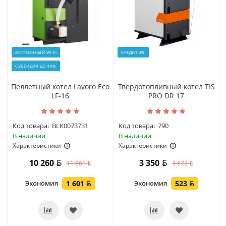
ВСТРОЕННЫЙ WI-FI
КРЕДИТ 4%
СУБСИДИЯ ДО 40%
Пеллетный котел Lavoro Eco
Твердотопливный котел TIS
LF-16
PRO DR 17
Код товара:
BLK0073731
Код товара:
790
В наличии
В наличии
Характеристики
Характеристики
10 260
3 350
11 861
3 872
Экономия
1 601
Экономия
523