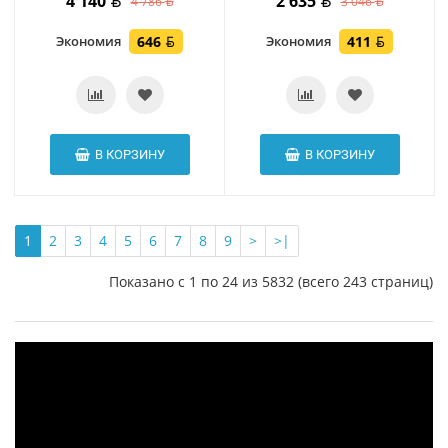
4 140
2 635
4 786
3 046
Экономия
646
Экономия
411
В КОРЗИНУ
В КОРЗИНУ
1
2
3
4
5
6
7
8
9
>
>|
Показано с 1 по 24 из 5832 (всего 243 страниц)