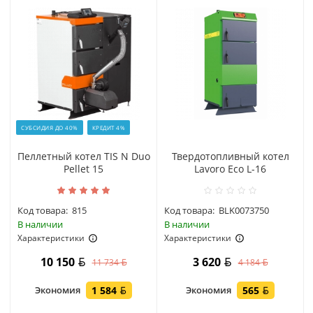
СУБСИДИЯ ДО 40%
КРЕДИТ 4%
Пеллетный котел TIS N Duo
Твердотопливный котел
Pellet 15
Lavoro Eco L-16
Код товара:
815
Код товара:
BLK0073750
В наличии
В наличии
Характеристики
Характеристики
10 150
3 620
11 734
4 184
Экономия
1 584
Экономия
565