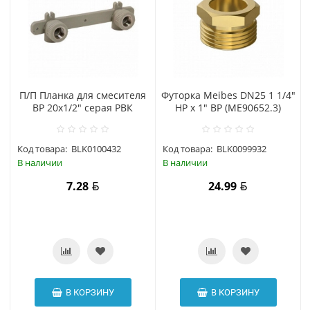
П/П Планка для смесителя
Футорка Meibes DN25 1 1/4"
ВР 20х1/2" серая РВК
HP x 1" ВP (МЕ90652.3)
Код товара:
BLK0100432
Код товара:
BLK0099932
В наличии
В наличии
7.28
24.99
В КОРЗИНУ
В КОРЗИНУ