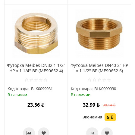
Футорка Meibes DN32 1 1/2"
Футорка Meibes DN40 2" HP
HP x 1 1/4" BP (МЕ90652.4)
x 1 1/2" BP (МЕ90652.6)
Код товара:
BLK0099931
Код товара:
BLK0099930
В наличии
В наличии
23.56
32.99
38.14
Экономия
5