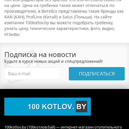
на цене. Цена на гребенки также может отличаться по
производителю, в Витебск представлены такие бренды как
KAN (КАН), ProfLine (Китай) и Salus (Польша). На сайте
компании 100kotlov.by вы можете подобрать гребенку,
узнать цену, технические характеристики, фото, видео,
отзывы.
Подписка на новости
Будьте в курсе новых акций и спецпредложений!
ПОДПИСАТЬСЯ
100kotlov.by (100котлов.бай) — интернет-магазин отопительного