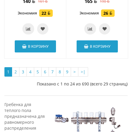
140
165
161
190
Экономия
22
Экономия
26
В КОРЗИНУ
В КОРЗИНУ
1
2
3
4
5
6
7
8
9
>
>|
Показано с 1 по 24 из 690 (всего 29 страниц)
Гребенка для
теплого пола
предназначена для
равномерного
распределения