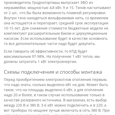
производитель Гродноторгмаш выпускает
ЭВО
из
нержавейки, мощностью 4,8 кВт, 9 и 15. Тэнов насчитывают
от 2 шт., что бы была возможность плавной регулировки.
Внутри тэна находиться вольфрамовая нить, со временем
она истощается и перегорает, средний срок эксплуатации
10-15 лет. Для снижения стоимости бюджетные модели не
комплектуют расширительным баком и циркуляционным
насосом. Если использование будет в качестве основного,
то все дополнительные части надо будет докупить.
Если говорить об эффективности, то
КПД
будет
максимальным 97-98%. На получение 1 кВт тепла, мы
должны затратить 1 кВт электроэнергии.
Схемы подключения и способы монтажа
Перед приобретением электрокотлов отопления первым,
что надо знать, сколько выделено кВт на дом. Может быть
такое, что на площадь выделено 6 кВт, а для отопления
надо 20 и более, в таком случае использование только в
качестве резервного источника. В магазинах, есть выбор
между 220 В и 380 В. 3-6 кВт можно подключить и в 220, а
вот приборы по мощнее лучше включать в сеть 380 В. При