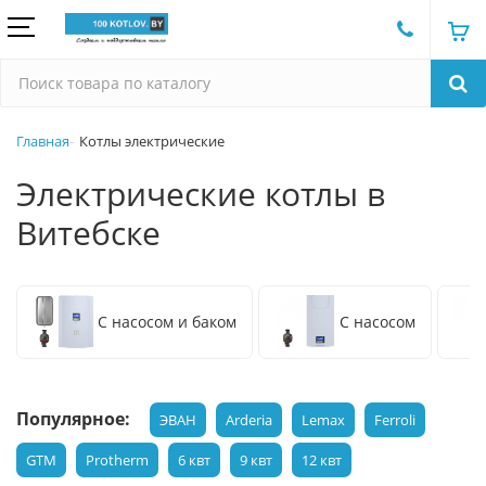
Главная
Котлы электрические
Электрические котлы в
Витебске
С насосом и баком
С насосом
Популярное:
ЭВАН
Arderia
Lemax
Ferroli
GTM
Protherm
6 квт
9 квт
12 квт