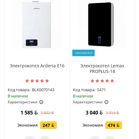
+ИНГИБИТОР
Электрокотел Arderia E16
Электрокотел Lemax
PROPLUS-18
Код товара:
BLK0070143
Код товара:
5471
В наличии
В наличии
Характеристики
Характеристики
1 585
3 040
1 832
3 514
Экономия
247
Экономия
474