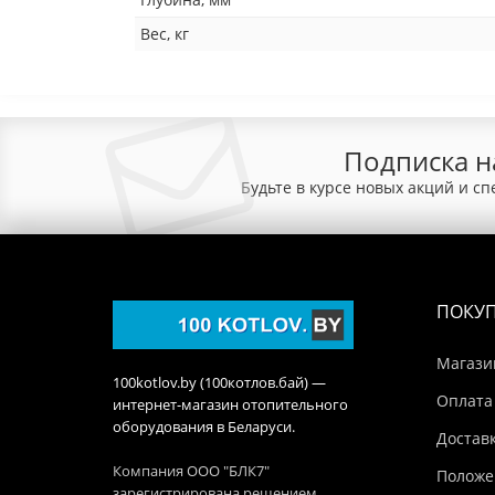
Вес, кг
Подписка н
Будьте в курсе новых акций и с
ПОКУ
Магази
100kotlov.by (100котлов.бай) —
Оплата
интернет-магазин отопительного
оборудования в Беларуси.
Достав
Компания ООО "БЛК7"
Положе
зарегистрирована решением