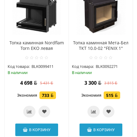
Топка каминная Nordflam
Топка каминная Мета-Бел
Torn EKO левая
ТКТ 10.0-02 "FENIX 1"
Код товара:
BLK0099411
Код товара:
BLK0092271
В наличии
В наличии
4 698
3 300
5 431
3 815
Экономия
733
Экономия
515
В КОРЗИНУ
В КОРЗИНУ