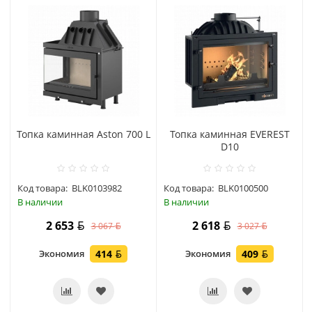
Топка каминная Aston 700 L
Топка каминная EVEREST
D10
Код товара:
BLK0103982
Код товара:
BLK0100500
В наличии
В наличии
2 653
2 618
3 067
3 027
Экономия
414
Экономия
409