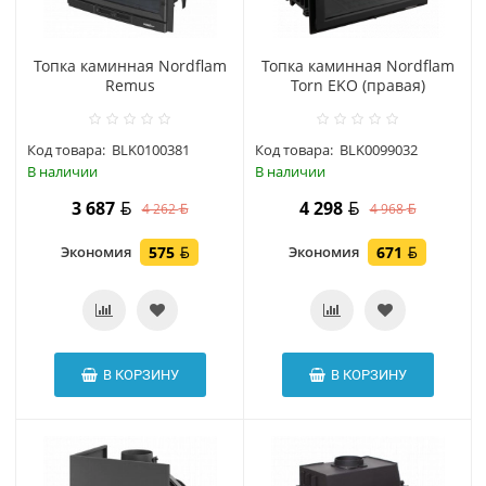
Топка каминная Nordflam
Топка каминная Nordflam
Remus
Torn EKO (правая)
Код товара:
BLK0100381
Код товара:
BLK0099032
В наличии
В наличии
3 687
4 298
4 262
4 968
Экономия
575
Экономия
671
В КОРЗИНУ
В КОРЗИНУ