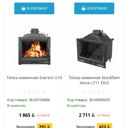
В КОРЗИНУ
В КОРЗИНУ
Топка каминная Everest U10
Топка каминная Nordflam
Atina c711 EKO
Код товара:
BLK0104006
Код товара:
BLK0099035
В наличии
В наличии
1 865
2 711
2 156
3 134
Экономия
291
Экономия
423