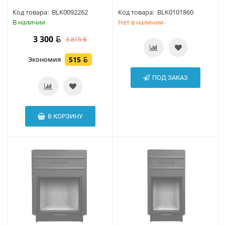
Код товара:
BLK0092262
Код товара:
BLK0101860
В наличии
Нет в наличии
3 300
3 815
Экономия
515
ПОД ЗАКАЗ
В КОРЗИНУ