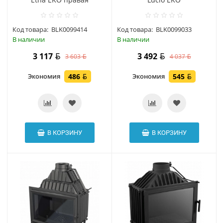
Код товара:
BLK0099414
Код товара:
BLK0099033
В наличии
В наличии
3 117
3 492
3 603
4 037
Экономия
486
Экономия
545
В КОРЗИНУ
В КОРЗИНУ