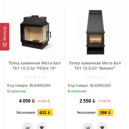
Фильтр
Топка каминная Мета-Бел
Топка каминная Мета-Бел
ТКТ 10.0-02 "FENIX 1R"
ТКТ 10.0-03 "Викинг"
Код товара:
BLK0092269
Код товара:
BLK0092265
В наличии
В наличии
4 050
2 550
4 682
2 947
Экономия
632
Экономия
398