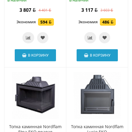
В наличии
В наличии
3 807
3 117
4 401
3 603
Экономия
594
Экономия
486
В КОРЗИНУ
В КОРЗИНУ
Топка каминная Nordflam
Топка каминная Nordflam
Etna EKO правая
Lucio EKO