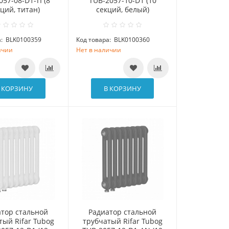
57-08-D1-TI (8
TUB-2057-10-D1 (10
ций, титан)
секций, белый)
:
BLK0100359
Код товара:
BLK0100360
ичии
Нет в наличии
 КОРЗИНУ
В КОРЗИНУ
атор стальной
Радиатор стальной
тый Rifar Tubog
трубчатый Rifar Tubog