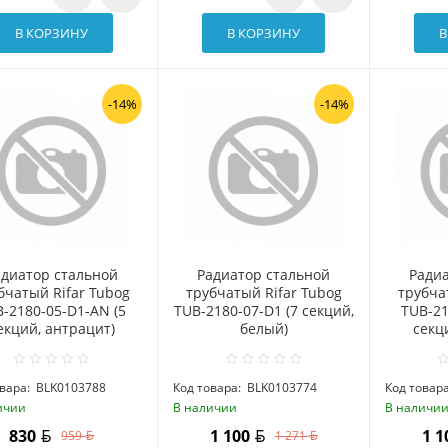
В КОРЗИНУ
В КОРЗИНУ
В
-14%
-14%
адиатор стальной
Радиатор стальной
Ради
бчатый Rifar Tubog
трубчатый Rifar Tubog
трубча
-2180-05-D1-AN (5
TUB-2180-07-D1 (7 секций,
TUB-21
екций, антрацит)
белый)
секц
вара:
BLK0103788
Код товара:
BLK0103774
Код товара
ичии
В наличии
В наличи
830
1 100
1 
959
1 271