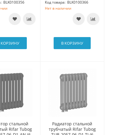
:
BLK0100356
Код товара:
BLK0100366
ичии
Нет в наличии
 КОРЗИНУ
В КОРЗИНУ
атор стальной
Радиатор стальной
тый Rifar Tubog
трубчатый Rifar Tubog
57-06-D1-AN (6
TUB-2057-06-D1-TI (6