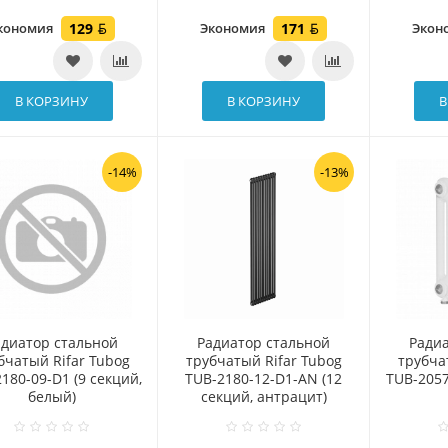
кономия
129
Экономия
171
Экон
В КОРЗИНУ
В КОРЗИНУ
В
-14%
-13%
адиатор стальной
Радиатор стальной
Ради
бчатый Rifar Tubog
трубчатый Rifar Tubog
трубча
180-09-D1 (9 секций,
TUB-2180-12-D1-AN (12
TUB-2057
белый)
секций, антрацит)