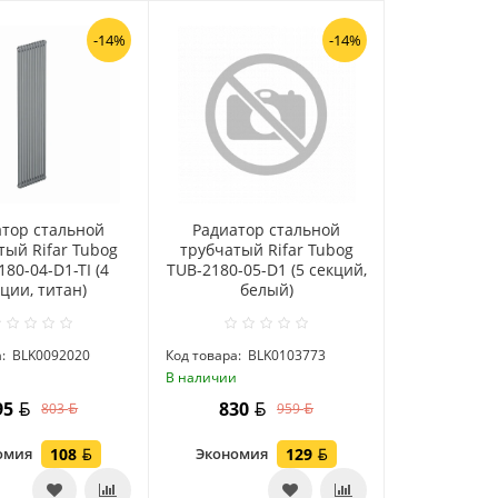
-14%
-14%
атор стальной
Радиатор стальной
тый Rifar Tubog
трубчатый Rifar Tubog
80-04-D1-TI (4
TUB-2180-05-D1 (5 секций,
ции, титан)
белый)
:
BLK0092020
Код товара:
BLK0103773
и
В наличии
95
830
803
959
омия
108
Экономия
129