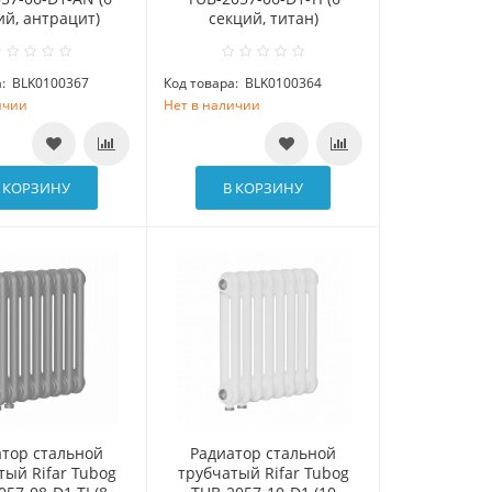
ий, антрацит)
секций, титан)
:
BLK0100367
Код товара:
BLK0100364
ичии
Нет в наличии
 КОРЗИНУ
В КОРЗИНУ
атор стальной
Радиатор стальной
тый Rifar Tubog
трубчатый Rifar Tubog