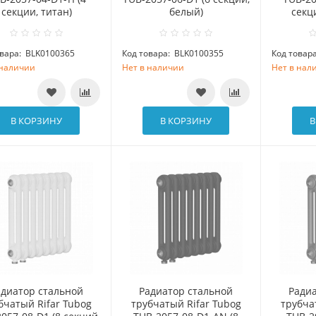
секции, титан)
белый)
секц
вара:
BLK0100365
Код товара:
BLK0100355
Код товара
 наличии
Нет в наличии
Нет в нал
В КОРЗИНУ
В КОРЗИНУ
В
адиатор стальной
Радиатор стальной
Ради
бчатый Rifar Tubog
трубчатый Rifar Tubog
трубча