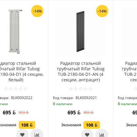
-14%
-14%
адиатор стальной
Радиатор стальной
Ради
бчатый Rifar Tubog
трубчатый Rifar Tubog
трубча
180-04-D1 (4 секции,
TUB-2180-04-D1-AN (4
TUB-21
белый)
секции, антрацит)
сек
вара:
BLK0092022
Код товара:
BLK0092021
Код товара
ичии
В наличии
В наличи
695
695
6
803
803
кономия
108
Экономия
108
Экон