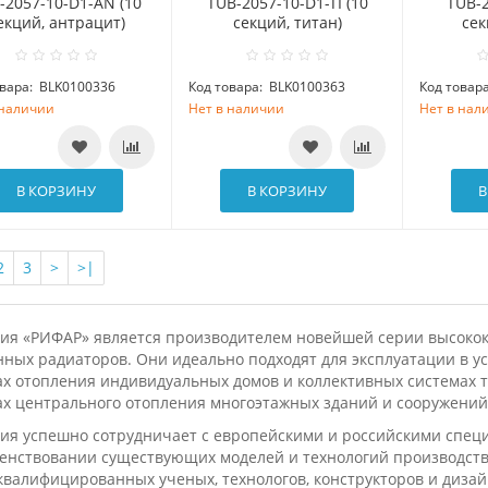
-2057-10-D1-AN (10
TUB-2057-10-D1-TI (10
TUB-2
екций, антрацит)
секций, титан)
сек
вара:
BLK0100336
Код товара:
BLK0100363
Код товара
 наличии
Нет в наличии
Нет в нал
В КОРЗИНУ
В КОРЗИНУ
В
2
3
>
>|
ия «РИФАР» является производителем новейшей серии высоко
ных радиаторов. Они идеально подходят для эксплуатации в ус
х отопления индивидуальных домов и коллективных системах т
ах центрального отопления многоэтажных зданий и сооружений
ия успешно сотрудничает с европейскими и российскими специ
енствовании существующих моделей и технологий производств
квалифицированных ученых, технологов, конструкторов и дизай