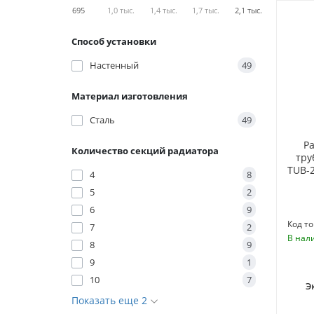
695
1,0 тыс.
1,4 тыс.
1,7 тыс.
2,1 тыс.
Способ установки
Настенный
49
Материал изготовления
Сталь
49
Р
Количество секций радиатора
тру
TUB-2
4
8
5
2
6
9
Код то
7
2
В нал
8
9
9
1
10
7
Э
Показать еще 2