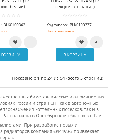
057-12-D1 (12
TUB-2057-12-D1-AN (12
ций, белый)
секций, антрацит)
:
BLK0100362
Код товара:
BLK0100337
ичии
Нет в наличии
 КОРЗИНУ
В КОРЗИНУ
Показано с 1 по 24 из 54 (всего 3 страниц)
качественных биметаллических и алюминиевых
ловиях России и стран СНГ как в автономных
еплоснабжения коттеджных поселков, так и в
. Расположена в
Оренбургской области в г. Гай.
алистами. При разработке новых и
а радиаторов компания «РИФАР» привлекает
неров.