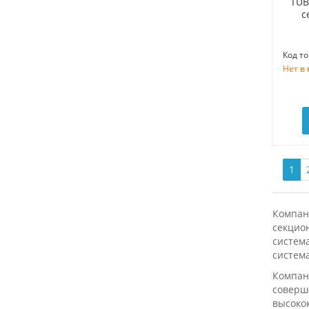
TUB
с
Код то
Нет в
1
Компан
секцион
система
систем
Компан
соверш
высоко