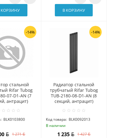
 КОРЗИНУ
В КОРЗИНУ
-14%
-14%
атор стальной
Радиатор стальной
тый Rifar Tubog
трубчатый Rifar Tubog
80-07-D1-AN (7
TUB-2180-08-D1-AN (8
ий, антрацит)
секций, антрацит)
:
BLK0103800
Код товара:
BLK0092013
и
В наличии
100
1 235
1 271
1 427