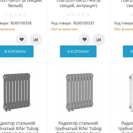
057-08-D1 (8 секций,
TUB-2057-08-D1-AN (8
TUB-20
белый)
секций, антрацит)
сек
вара:
BLK0100358
Код товара:
BLK0100335
Код товара
 наличии
Нет в наличии
Нет в нал
В КОРЗИНУ
В КОРЗИНУ
В
адиатор стальной
Радиатор стальной
Ради
бчатый Rifar Tubog
трубчатый Rifar Tubog
трубча