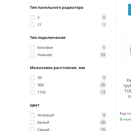
Тип панельного радиатора
2
5
21
1
Тип подключения
Боковое
1
Нижнее
53
Межосевое расстояние, мм
50
5
Р
500
35
тру
TUB
1735
13
с
Цвет
Код то
Антрацит
9
В нал
Белый
20
Серый
15