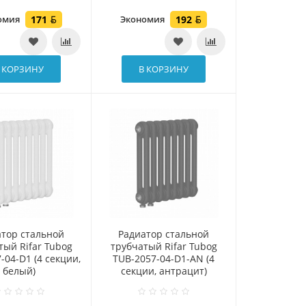
омия
171
Экономия
192
 КОРЗИНУ
В КОРЗИНУ
атор стальной
Радиатор стальной
тый Rifar Tubog
трубчатый Rifar Tubog
-04-D1 (4 секции,
TUB-2057-04-D1-AN (4
белый)
секции, антрацит)