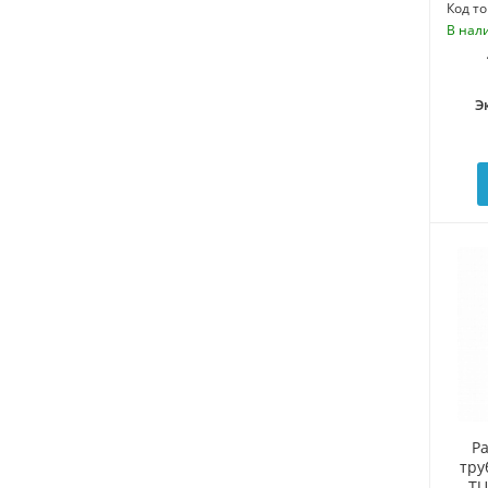
Код то
В нал
Э
Р
тру
TU