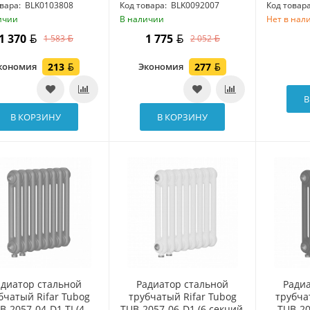
вара:
BLK0103808
Код товара:
BLK0092007
Код товара
ичии
В наличии
Нет в нал
1 370
1 775
1 583
2 052
кономия
213
Экономия
277
В
В КОРЗИНУ
В КОРЗИНУ
адиатор стальной
Радиатор стальной
Ради
бчатый Rifar Tubog
трубчатый Rifar Tubog
трубча
B-2057-04-D1-TI (4
TUB-2057-06-D1 (6 секций,
TUB-20