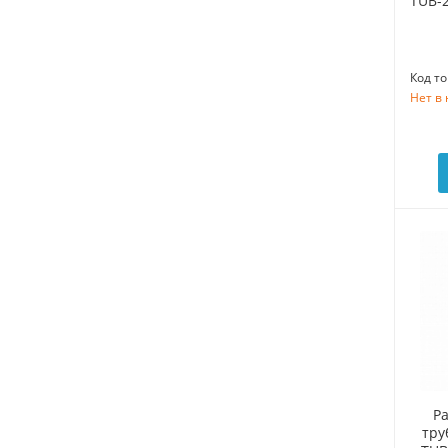
TUB-2
Код то
Нет в
Р
тру