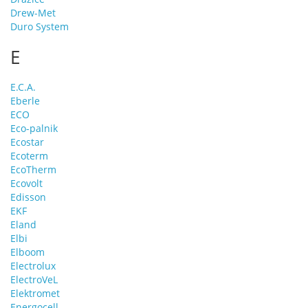
Drew-Met
Duro System
E
E.C.A.
Eberle
ECO
Eco-palnik
Ecostar
Ecoterm
EcoTherm
Ecovolt
Edisson
EKF
Eland
Elbi
Elboom
Electrolux
ElectroVeL
Elektromet
Energocell