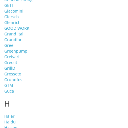
GETI
Giacomini
Giersch
Glenrich
GOOD WORK
Grand Ital
Grandfar
Gree
Greenpump
Greivari
Greolit
GrillD
Grosseto
Grundfos
GTM
Guca
H
Haier
Hajdu
Halsen