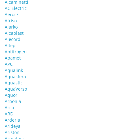
A.caminetti
AC Electric
Aerock
Afriso
Alarko
Alcaplast
Alecord
Altep
Antifrogen
Apamet
APC
Aqualink
Aquasfera
Aquastic
AquaVerso
Aquor
Arbonia
Arco
ARD
Arderia
Arideya
Ariston
Armatura