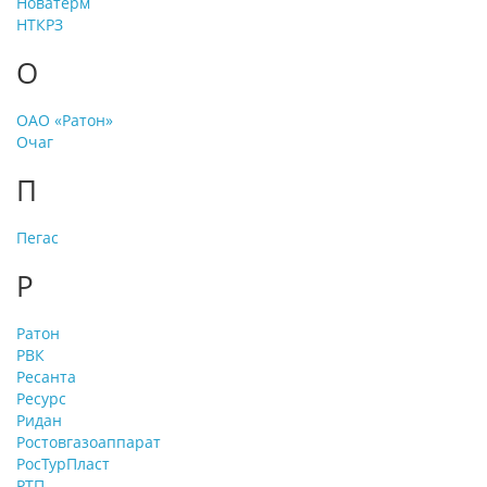
Новатерм
НТКРЗ
О
ОАО «Ратон»
Очаг
П
Пегас
Р
Ратон
РВК
Ресанта
Ресурс
Ридан
Ростовгазоаппарат
РосТурПласт
РТП