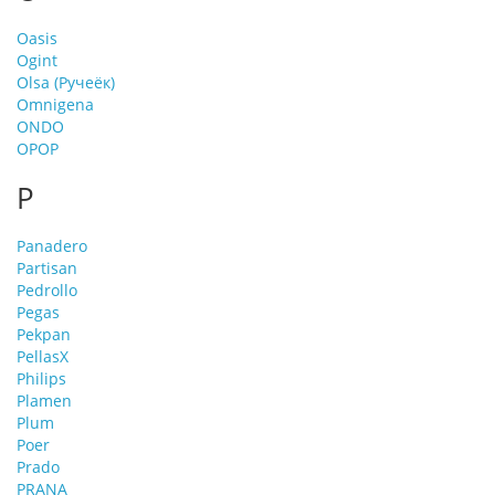
Oasis
Ogint
Olsa (Ручеёк)
Omnigena
ONDO
OPOP
P
Panadero
Partisan
Pedrollo
Pegas
Pekpan
PellasX
Philips
Plamen
Plum
Poer
Prado
PRANA