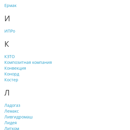
Ермак
И
ИПРо
К
КЗТО
Композитная компания
Конвекция
Конорд
Костер
Л
Ладогаз
Лемакс
Ливгидромаш
Лидея
Литком