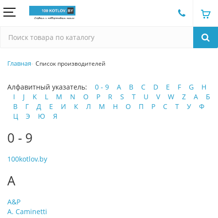
Главная
Список производителей
Алфавитный указатель:
0 - 9
A
B
C
D
E
F
G
H
I
J
K
L
M
N
O
P
R
S
T
U
V
W
Z
А
Б
В
Г
Д
Е
И
К
Л
М
Н
О
П
Р
С
Т
У
Ф
Ц
Э
Ю
Я
0 - 9
100kotlov.by
A
A&P
A. Caminetti