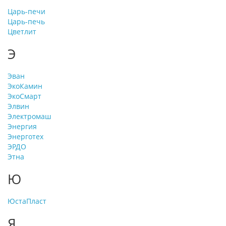
Царь-печи
Царь-печь
Цветлит
Э
Эван
ЭкоКамин
ЭкоСмарт
Элвин
Электромаш
Энергия
Энерготех
ЭРДО
Этна
Ю
ЮстаПласт
Я