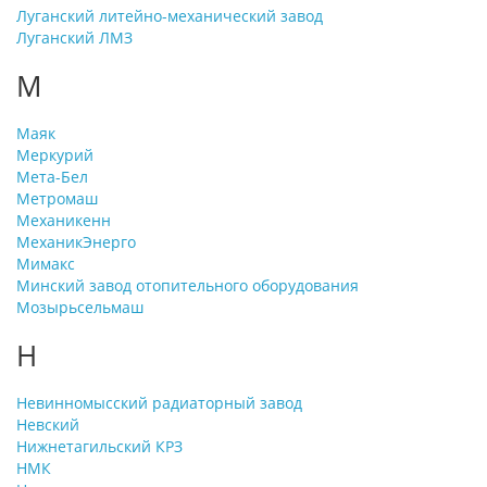
Луганский литейно-механический завод
Луганский ЛМЗ
М
Маяк
Меркурий
Мета-Бел
Метромаш
Механикенн
МеханикЭнерго
Мимакс
Минский завод отопительного оборудования
Мозырьсельмаш
Н
Невинномысский радиаторный завод
Невский
Нижнетагильский КРЗ
НМК