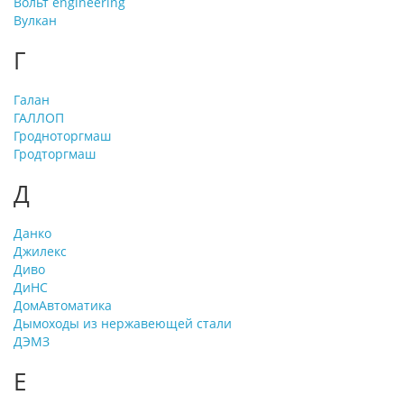
Вольт engineering
Вулкан
Г
Галан
ГАЛЛОП
Гродноторгмаш
Гродторгмаш
Д
Данко
Джилекс
Диво
ДиНС
ДомАвтоматика
Дымоходы из нержавеющей стали
ДЭМЗ
Е