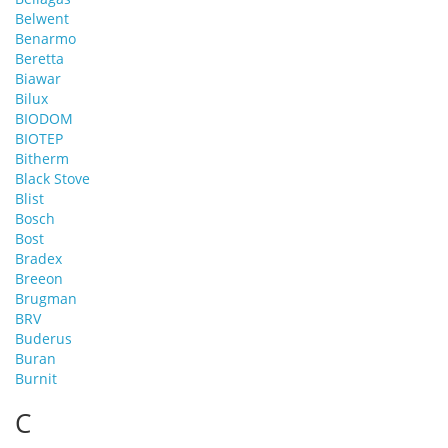
Belwent
Benarmo
Beretta
Biawar
Bilux
BIODOM
BIOTEP
Bitherm
Black Stove
Blist
Bosch
Bost
Bradex
Breeon
Brugman
BRV
Buderus
Buran
Burnit
C