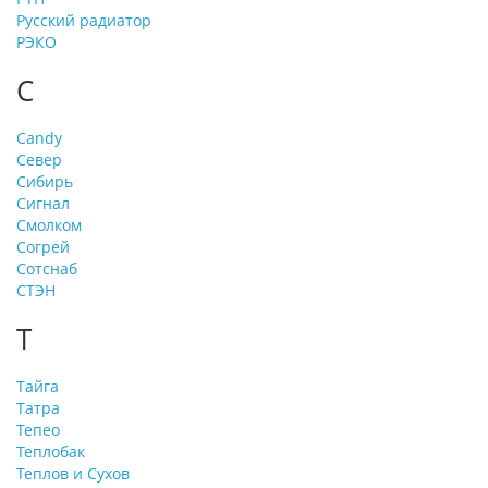
Русский радиатор
РЭКО
С
Сandy
Север
Сибирь
Сигнал
Смолком
Согрей
Сотснаб
СТЭН
Т
Тайга
Татра
Тепео
Теплобак
Теплов и Сухов