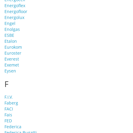
Energoflex
Energofloor
Energolux
Engel
Enolgas
ESBE
Etalon
Eurokom
Euroster
Everest
Exemet
Eysen
F
F.I.V.
Faberg
FACI
Fais
FED
Federica
Federica Bugatti