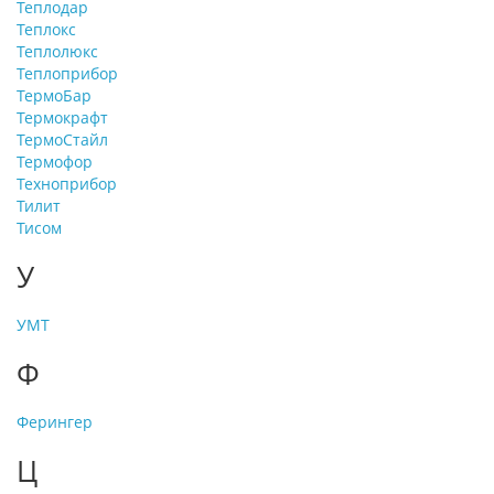
Теплодар
Теплокс
Теплолюкс
Теплоприбор
ТермоБар
Термокрафт
ТермоСтайл
Термофор
Техноприбор
Тилит
Тисом
У
УМТ
Ф
Ферингер
Ц