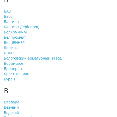
БАЗ
Барс
Бастион
Бастион (Teplodom)
БелКомин-М
Белпромлит
БелЦЕННЕР
Берёзка
БЛМЗ
Бологовский арматурный завод
Боринское
Бренеран
Брестсельмаш
Буран
В
Варвара
Везувий
Водолей