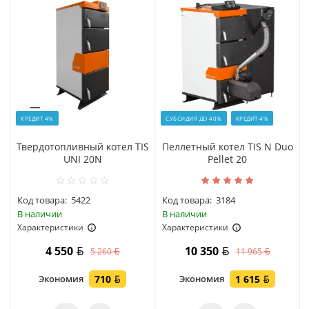
КРЕДИТ 4%
СУБСИДИЯ ДО 40%
КРЕДИТ 4%
Твердотопливный котел TIS
Пеллетный котел TIS N Duo
UNI 20N
Pellet 20
Код товара:
5422
Код товара:
3184
В наличии
В наличии
Характеристики
Характеристики
4 550
10 350
5 260
11 965
Экономия
710
Экономия
1 615