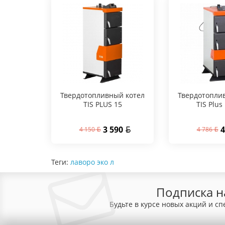
Твердотопливный котел
Твердотопли
TIS PLUS 15
TIS Plus
3 590
4
4 150
4 786
Теги:
лаворо эко л
Подписка н
Будьте в курсе новых акций и с