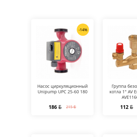
-14%
Насос циркуляционный
Группа без
Unipump UPC 25-60 180
котла 1" AV 
AVE116
186
112
215