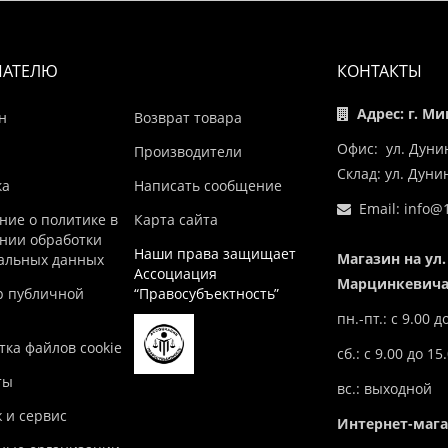
ПАТЕЛЮ
КОНТАКТЫ
Адрес: г. Ми
н
Возврат товара
Офис: ул. Дуни
Производители
Склад: ул. Дун
ка
Написать сообщение
Email:
info@1
ние о политике в
Карта сайта
нии обработки
Наши права защищает
Магазин на ул.
альных данных
Ассоциация
Марцинкевича,
р публичной
“Правосубъектность”
пн.-пт.: с 9.00 д
ка файлов cookie
сб.: с 9.00 до 15
ты
вс.: выходной
 и сервис
Интернет-маг