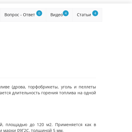
0
4
4
Вопрос - Ответ
Видео
Статьи
иве (дрова, торфобрикеты, уголь и пеллеты
ается длительность горения топлива на одной
, площадью до 120 м2. Применяется как в
и марки 09Г2С, толщиной 5 мм.