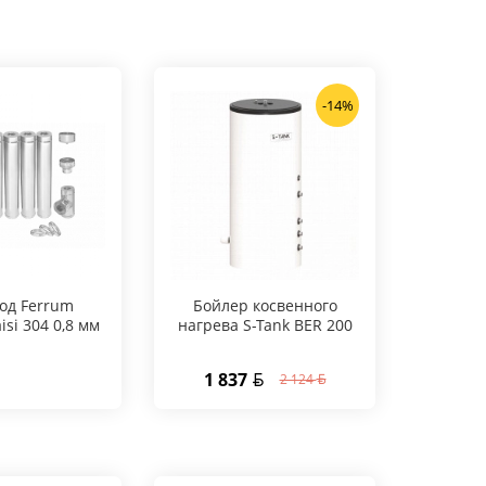
-14%
од Ferrum
Бойлер косвенного
Бойл
isi 304 0,8 мм
нагрева S-Tank BER 200
нагрев
1 837
1 6
2 124