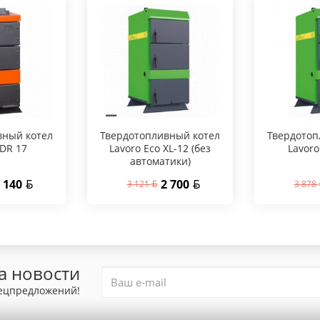
вный котел
Твердотопливный котел
Твердотоп
 DR 17
Lavoro Eco XL-12 (без
Lavoro
автоматики)
 140
2 700
3 121
3 878
а новости
пецпредложений!