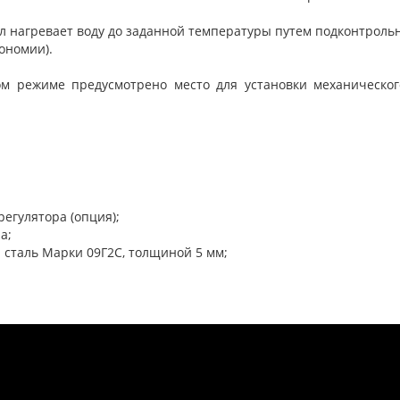
ел нагревает воду до
заданной температуры
путем подконтрольн
ономии).
м режиме предусмотрено место для установки механическо
регулятора (опция);
а;
сталь Марки 09Г2С, толщиной 5 мм;