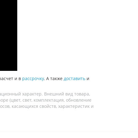
расчет и в
рассрочку
. А также
доставить
и
ационный характер. Внешний вид товара,
ре (цвет, свет, комплектация, обновление
осов, касающихся свойств, характеристик и