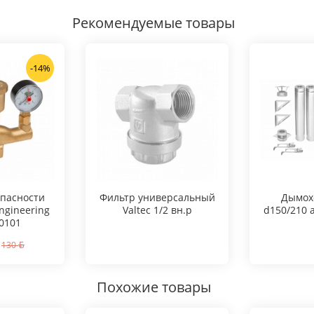
Рекомендуемые товары
-14%
опасности
Фильтр универсальный
Дымох
Engineering
Valtec 1/2 вн.р
d150/210 a
0101
130
Похожие товары