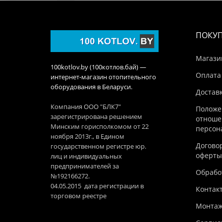
ПОКУ
Магази
100kotlov.by (100котлов.бай) —
Оплата
интернет-магазин отопительного
оборудования в Беларуси.
Достав
Компания ООО "БЛК7"
Положе
зарегистрирована решением
отноше
Минским горисполкомом от 22
персон
ноября 2013г., в Едином
Догово
государственном регистре юр.
оферты
лиц и индивидуальных
предпринимателей за
Обработ
№192166272.
04.05.2015 дата регистрации в
Контак
торговом реестре
Монтаж