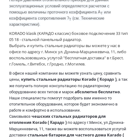
Потеря давления отопительного прибора для данных
эксплуатационных условий определяется расчетом с
помощью величины проточного коэффициента A
или
T
коэффициента сопротивления ?
(см. Технические
T
характеристики).
KORADO klasik (КАРАДО классик)
боковое подключение
33 тип
05 18 - стальной панельный радиатор.
Выбрать и купить стальные радиаторы вы можете у нас в
офисе по адресу г. Минск ул. Дунина-Марцинкевича, 11, либо
воспользововшись услугой "бесплатная доставка
" в г.Брест,
г.Гомель, г.Витебск, г.Гродно, г.Могилев.
В офисе нашей компании вы можете узнать цену, сравнить
купить стальные радиаторы Korado
цены,
( Корадо )
, а так
же получить полную консультацию по радиаторному
абсолютно бесплатно
оборудованию всех типов и марок
.
Наши специалисты помогут подобрать вам именно то
отопительное оборудование, которое будет экономично в
работе и комфортно в использовании.
чешских
стальных радиаторов для
Самовывоз
отопления Korado
( Карадо )
по адресу г.Минск, ул.Дунина-
Марцинкевича, 11, также вы можете воспользоваться услугой
стальные батареи для частного дома Karado
доставки
(