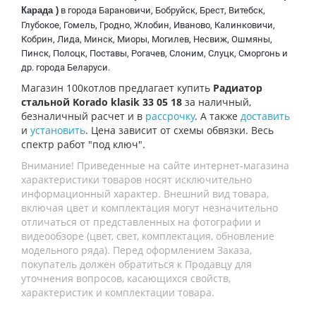
Карада )
в города Барановичи, Бобруйск, Брест, Витебск,
Глубокое, Гомель, Гродно, Жлобин, Иваново, Калинковичи,
Кобрин, Лида, Минск, Миоры, Могилев, Несвиж, Ошмяны,
Пинск, Полоцк, Поставы, Рогачев, Слоним, Слуцк, Сморгонь и
др. города Беларуси.
Магазин 100котлов предлагает купить
Радиатор
стальной Korado klasik 33 05 18
за наличный,
безналичный расчет и в
рассрочку
. А также
доставить
и
установить
. Цена зависит от схемы обвязки. Весь
спектр работ "под ключ".
Внимание! Приведенные на сайте интернет-магазина
характеристики товаров носят исключительно
информационный характер. Внешний вид товара,
включая цвет и комплектация могут незначительно
отличаться от представленных на фотографии и
видеообзоре (цвет, свет, комплектация, обновление
модельного ряда). Перед оформлением Заказа,
покупатель должен обратиться к Продавцу для
уточнения вопросов, касающихся свойств,
характеристик и комплектации товара.