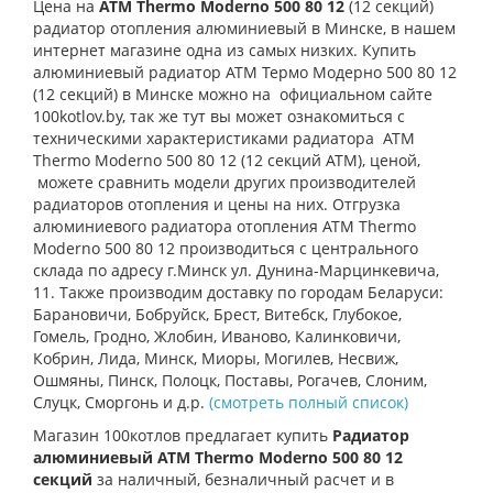
Цена на
ATM Thermo Moderno 500 80
12
(12 секций)
радиатор отопления алюминиевый в Минске, в нашем
интернет магазине одна из самых низких. Купить
алюминиевый радиатор АТМ Термо Модерно 500 80 12
(12 секций) в Минске можно на официальном сайте
100kotlov.by, так же тут вы может ознакомиться с
техническими характеристиками радиатора
ATM
Thermo Moderno 500 80 12 (12 секций АТМ), ценой,
можете сравнить модели других производителей
радиаторов отопления и цены на них. Отгрузка
алюминиевого радиатора отопления
ATM Thermo
Moderno 500 80 12 производиться с центрального
склада по адресу г.Минск ул. Дунина-Марцинкевича,
11. Также производим доставку по городам Беларуси:
Барановичи, Бобруйск, Брест, Витебск, Глубокое,
Гомель, Гродно, Жлобин, Иваново, Калинковичи,
Кобрин, Лида, Минск, Миоры, Могилев, Несвиж,
Ошмяны, Пинск, Полоцк, Поставы, Рогачев, Слоним,
Слуцк, Сморгонь и д.р.
(смотреть полный список)
Магазин 100котлов предлагает купить
Радиатор
алюминиевый ATM Thermo Moderno 500 80 12
секций
за наличный, безналичный расчет и в