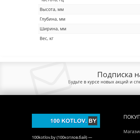
Высота, мм
Глубина, мм
Ширина, мм
Вес, кг
Подписка н
Будьте в курсе новых акций и с
ПОКУ
Магази
100kotlov.by (100котлов.бай) —