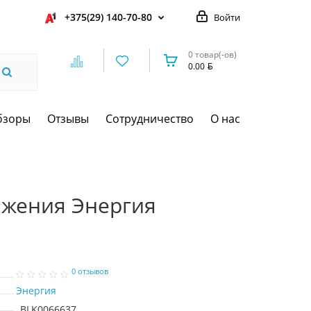
+375(29) 140-70-80
Войти
0 товар(-ов)
0.00
бзоры
Отзывы
Сотрудничество
О нас
яжения Энергия
0 отзывов
Энергия
BLK0066637