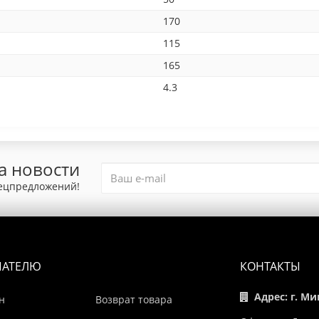
170
115
165
4.3
а новости
пецпредложений!
ПАТЕЛЮ
КОНТАКТЫ
Адрес: г. Ми
н
Возврат товара