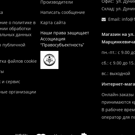
Офис: ул. Дуни
Производители
Склад: ул. Дун
ка
Написать сообщение
Email:
info@1
ние о политике в
Карта сайта
нии обработки
Наши права защищает
Магазин на ул.
альных данных
Ассоциация
Марцинкевича,
р публичной
“Правосубъектность”
пн.-пт.: с 9.00 д
ка файлов cookie
сб.: с 9.00 до 15
ты
вс.: выходной
 и сервис
Интернет-маг
ные организации
Онлайн-заказы 
принимаются кр
В рабочее врем
оператор для п