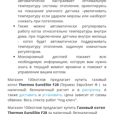
автоматически настраивает оптимальную
температуру системы отопления, ориентируясь
на показания уличного датчика –увеличивать
температуру если ударили морозы или наоборот
снижать при потеплении.
Также можно автоматически регулировать
работу котла относительно температуры внутри
дома, при подключении датчика внутри жилища
- котел будет автоматически поддерживать
температуру отопления, заданную комнатным
регулятором.
Монохромный дисплей покажет всю
необходимую информацию, которую вам нужно
знать в текущий момент времени и поможет в
управлении вашим котлом.
Магазин 100котлов предлагает купить газовый
котел
Thermex EuroElite F28
(Термекс ЕвроЭлит Ф )
за
наличный, безналичный расчет и в
рассрочку
. А
также
доставить
и
установить
. Цена зависит от схемы
обвязки. Весь спектр работ "под ключ".
Магазин 100котлов предлагает купить
Газовый котел
Thermex EuroElite F28
за наличный, безналичный