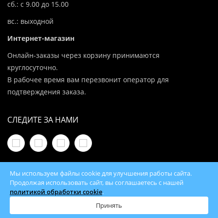
сб.: с 9.00 до 15.00
вс.: выходной
Интернет-магазин
Онлайн-заказы через корзину принимаются
круглосуточно.
В рабочее время вам перезвонит оператор для
подтверждения заказа.
СЛЕДИТЕ ЗА НАМИ
Мы используем файлы cookie для улучшения работы сайта.
Продолжая использовать сайт, вы соглашаетесь с нашей
политикой обработки cookie
.
© 2026 100Kotlov.by — продажа отопительного
оборудования с доставкой по всей Беларуси
Принять