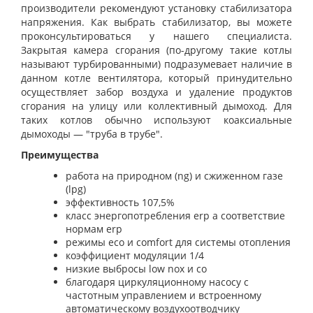
производители рекомендуют установку стабилизатора
напряжения. Как выбрать стабилизатор, вы можете
проконсультироваться у нашего специалиста.
Закрытая камера сгорания (по-другому такие котлы
называют турбированными) подразумевает наличие в
данном котле вентилятора, который принудительно
осуществляет забор воздуха и удаление продуктов
сгорания на улицу или коллективный дымоход. Для
таких котлов обычно используют коаксиальные
дымоходы — "труба в трубе".
Преимущества
работа на природном (
ng
) и сжиженном газе
(
lpg
)
эффективность 107,5%
класс энергопотребления
erp a
соответствие
нормам
erp
режимы
eco
и
comfort
для системы отопления
коэффициент модуляции 1/4
низкие выбросы
low nox
и
co
благодаря циркуляционному насосу с
частотным управлением и встроенному
автоматическому воздухоотводчику