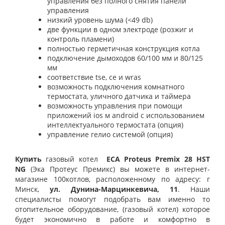
управления без полного снятия панели
управления
низкий уровень шума (<49
db
)
две функции в одном электроде (розжиг и
контроль пламени)
полностью герметичная конструкция котла
подключение дымоходов 60/100 мм и 80/125
мм
соответствие
tse
,
ce
и
wras
возможность подключения комнатного
термостата, уличного датчика и таймера
возможность управления при помощи
приложений
ios
м
android
с использованием
интеллектуального термостата (опция)
управление гелио системой (опция)
Купить
г
азовый котел
ECA Proteus Premix 28 HST
NG
(
Эка Протеус Премикс) вы можете в интернет-
магазине 100котлов, расположенному по адресу: г
Минск,
ул. Дунина-Марцинкевича, 11
.
Наши
специалисты помогут подобрать вам именно то
отопительное оборудование, (газовый котел) которое
будет экономично в работе и комфортно в