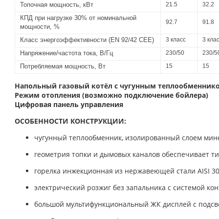
Топочная мощность, кВт
21.5
32.2
КПД при нагрузке 30% от номинальной
92.7
91.8
мощности, %
Класс энергоэффективности (EN 92/42 CEE)
3 класс
3 кла
Напряжение/частота тока, В/Гц
230/50
230/5
Потребляемая мощность, Вт
15
15
Напольный газовый котёл с чугунным теплообменник
Режим отопления (возможно подключение бойлера)
Цифровая панель управления
ОСОБЕННОСТИ КОНСТРУКЦИИ:
чугунный теплообменник, изолированный слоем мин
геометрия топки и дымовых каналов обеспечивает т
горелка инжекционная из нержавеющей стали AISI 3
электрический розжиг без запальника с системой ко
большой мультифункциональный ЖК дисплей с подсве