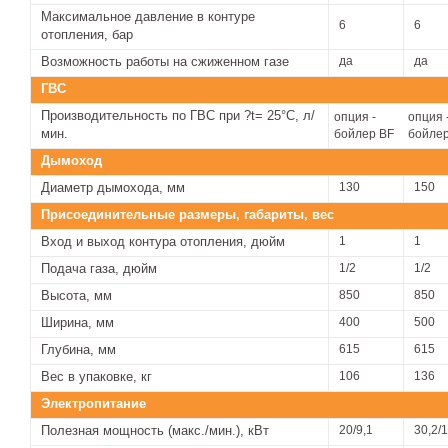
Максимальное давление в контуре
6
6
отопления, бар
Возможность работы на сжиженном газе
да
да
ГВС
Производительность по ГВС при ?t= 25°С, л/
опция -
опция 
мин.
бойлер BF
бойлер
Дымоход
Диаметр дымохода, мм
130
150
Присоединительные размеры, габариты, вес
Вход и выход контура отопления, дюйм
1
1
Подача газа, дюйм
1/2
1/2
Высота, мм
850
850
Ширина, мм
400
500
Глубина, мм
615
615
Вес в упаковке, кг
106
136
Электропитание
Полезная мощность (макс./мин.), кВт
20/9,1
30,2/1