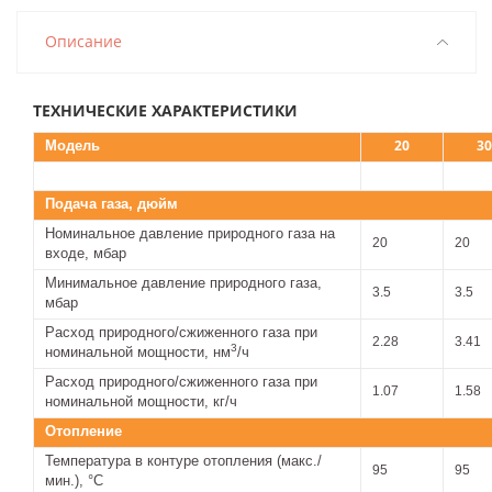
Описание
ТЕХНИЧЕСКИЕ ХАРАКТЕРИСТИКИ
20
30
Модель
Подача газа, дюйм
Номинальное давление природного газа на
20
20
входе, мбар
Минимальное давление природного газа,
3.5
3.5
мбар
Расход природного/сжиженного газа при
2.28
3.41
3
номинальной мощности, нм
/ч
Расход природного/сжиженного газа при
1.07
1.58
номинальной мощности, кг/ч
Отопление
Температура в контуре отопления (макс./
95
95
мин.), °С