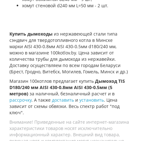
хомут стеновой d240 мм L=50 мм - 2 шт.
Купить дымоходы
из нержавеющей стали типа
сэндвич для твердотопливного котла в Минске
марки AISI 430-0.8мм AISI 430-0.5мм d180/240 мм,
можно в магазине 100kotlov.by. Цена зависит от
количества трубы для дымохода из нержавейки.
Доставку осуществляем по всем городам Беларуси
(Брест, Гродно, Витебск, Могилев, Гомель, Минск и др.)
Магазин 100котлов предлагает купить
Дымоход TIS
D180/240 мм AISI 430-0.8мм AISI 430-0.5мм (5
метров)
за наличный, безналичный расчет и в
рассрочку
. А также
доставить
и
установить
. Цена
зависит от схемы обвязки. Весь спектр работ "под
ключ".
Внимание! Приведенные на сайте интернет-магазина
характеристики товаров носят исключительно
информационный характер. Внешний вид товара,
включая цвет и комплектация могут незначительно