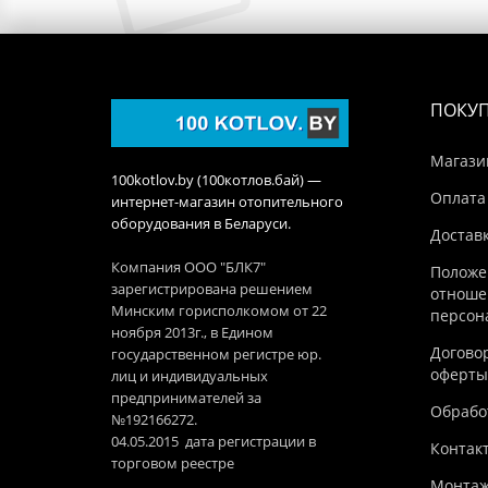
ПОКУ
Магази
100kotlov.by (100котлов.бай) —
Оплата
интернет-магазин отопительного
оборудования в Беларуси.
Достав
Компания ООО "БЛК7"
Положе
зарегистрирована решением
отноше
Минским горисполкомом от 22
персон
ноября 2013г., в Едином
Догово
государственном регистре юр.
оферты
лиц и индивидуальных
предпринимателей за
Обработ
№192166272.
04.05.2015 дата регистрации в
Контак
торговом реестре
Монтаж