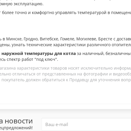
номную эксплуатацию.
более точно и комфортно управлять температурой в помещени
 в Минске, Гродно, Витебске, Гомеле, Могилеве, Бресте с доста
ь цены, узнать технические характеристики различного отопите
 наружной температуры для котла
за наличный, безналичны
есь спектр работ "под ключ".
агазина характеристики товаров носят исключительно информ
льно отличаться от представленных на фотографии и видеообзо
 покупатель должен обратиться к Продавцу для уточнения вопр
а новости
пецпредложений!