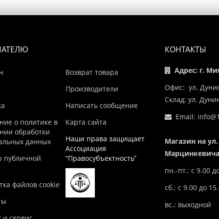
ПАТЕЛЮ
КОНТАКТЫ
Адрес: г. Ми
н
Возврат товара
Офис: ул. Дуни
Производители
Склад: ул. Дун
ка
Написать сообщение
Email:
info@1
ние о политике в
Карта сайта
нии обработки
Наши права защищает
Магазин на ул.
альных данных
Ассоциация
Марцинкевича,
р публичной
“Правосубъектность”
пн.-пт.: с 9.00 д
ка файлов cookie
сб.: с 9.00 до 15
ты
вс.: выходной
 и сервис