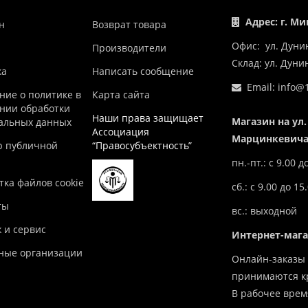
Адрес: г. Ми
н
Возврат товара
Офис: ул. Дуни
Производители
Склад: ул. Дун
ка
Написать сообщение
Email:
info@1
ние о политике в
Карта сайта
нии обработки
Наши права защищает
Магазин на ул.
альных данных
Ассоциация
Марцинкевича,
р публичной
“Правосубъектность”
пн.-пт.: с 9.00 д
ка файлов cookie
сб.: с 9.00 до 15
ты
вс.: выходной
 и сервис
Интернет-маг
ные организации
Онлайн-заказы 
принимаются кр
В рабочее врем