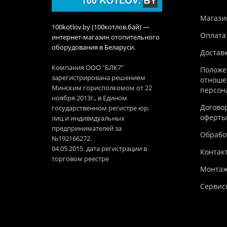
Магази
100kotlov.by (100котлов.бай) —
Оплата
интернет-магазин отопительного
оборудования в Беларуси.
Достав
Компания ООО "БЛК7"
Положе
зарегистрирована решением
отноше
Минским горисполкомом от 22
персон
ноября 2013г., в Едином
Догово
государственном регистре юр.
оферты
лиц и индивидуальных
предпринимателей за
Обработ
№192166272.
04.05.2015 дата регистрации в
Контак
торговом реестре
Монтаж
Сервис