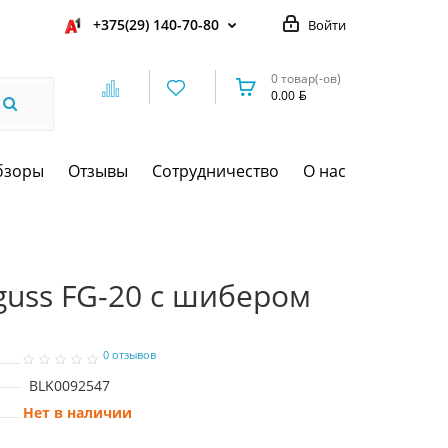
+375(29) 140-70-80
Войти
0 товар(-ов)
0.00
бзоры
Отзывы
Сотрудничество
О нас
guss FG-20 с шибером
0 отзывов
BLK0092547
Нет в наличии