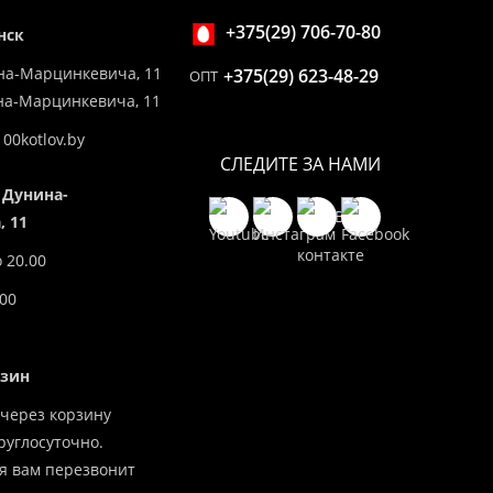
+375(29) 706-70-80
нск
на-Марцинкевича, 11
+375(29) 623-48-29
ОПТ
ина-Марцинкевича, 11
00kotlov.by
СЛЕДИТЕ ЗА НАМИ
 Дунина-
 11
о 20.00
.00
азин
через корзину
углосуточно.
я вам перезвонит