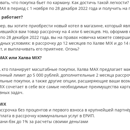
вать, что покупка бьет по карману. Как достичь такой легкости
AX в период с 1 ноября по 28 декабря 2022 года и получить на
о работает?
р, вы хотите приобрести новый котел в магазине, который яв
вшийся вам товар рассрочку на 4 или 6 месяцев. Но, оформив к
по 28 декабря 2022 года, вы на правах новичка можете соверш
дных условиях: в рассрочку до 12 месяцев по Халве MIX и до 1
т, и выплачивать его приятнее. Огонь?
MAХ или Халва MIX?
х, кто планирует масштабные покупки, Халва MAХ предлагает м
енный лимит до 5 000 рублей, дополнительные 2 месяца рассро
ельные покупки, а также другие опции, расширяющие ваши воз
MIX сочетает в себе все самые необходимые преимущества кар
вных задач.
MIX
ассрочка без процентов и первого взноса в крупнейшей партнёр
плата в рассрочку коммунальных услуг в ЕРИП.
ани-бэк до 1% за расчеты своими деньгами