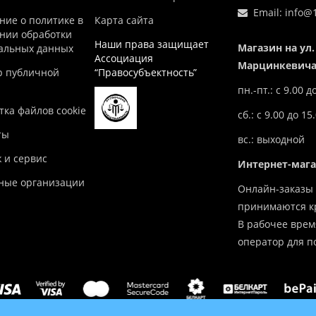
Email:
info@1
ние о политике в
Карта сайта
нии обработки
Наши права защищает
Магазин на ул.
альных данных
Ассоциация
Марцинкевича,
р публичной
“Правосубъектность”
пн.-пт.: с 9.00 д
ка файлов cookie
сб.: с 9.00 до 15
ты
вс.: выходной
 и сервис
Интернет-маг
ные организации
Онлайн-заказы 
принимаются кр
В рабочее врем
оператор для п