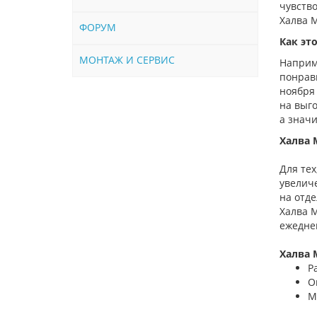
чувство
Халва M
ФОРУМ
Как эт
МОНТАЖ И СЕРВИС
Наприме
понрави
ноября 
на выго
а значи
Халва 
Для те
увелич
на отд
Халва 
ежедне
Халва 
Р
О
М