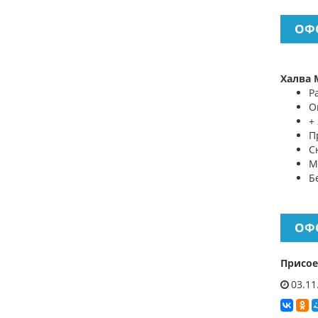
ОФ
Халва 
Р
О
+
П
С
М
Б
ОФ
Присое
03.11