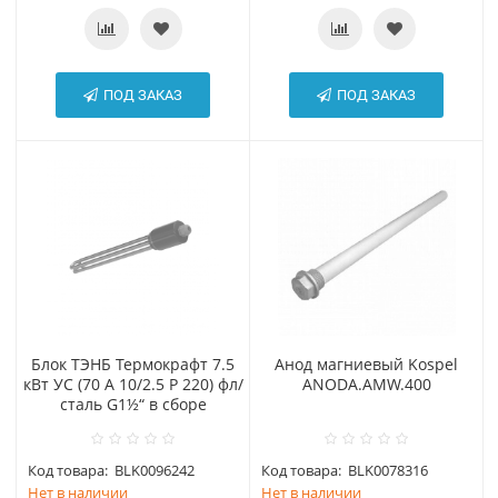
ПОД ЗАКАЗ
ПОД ЗАКАЗ
Блок ТЭНБ Термокрафт 7.5
Анод магниевый Kospel
кВт УС (70 A 10/2.5 P 220) фл/
АNODA.AMW.400
сталь G1½“ в сборе
Код товара:
BLK0096242
Код товара:
BLK0078316
Нет в наличии
Нет в наличии