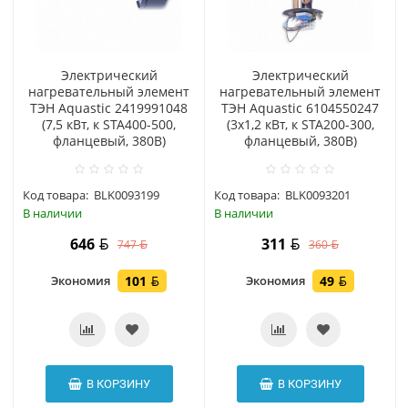
Электрический
Электрический
нагревательный элемент
нагревательный элемент
ТЭН Aquastic 2419991048
ТЭН Aquastic 6104550247
(7,5 кВт, к STA400-500,
(3x1,2 кВт, к STA200-300,
фланцевый, 380В)
фланцевый, 380В)
Код товара:
BLK0093199
Код товара:
BLK0093201
В наличии
В наличии
646
311
747
360
Экономия
101
Экономия
49
В КОРЗИНУ
В КОРЗИНУ