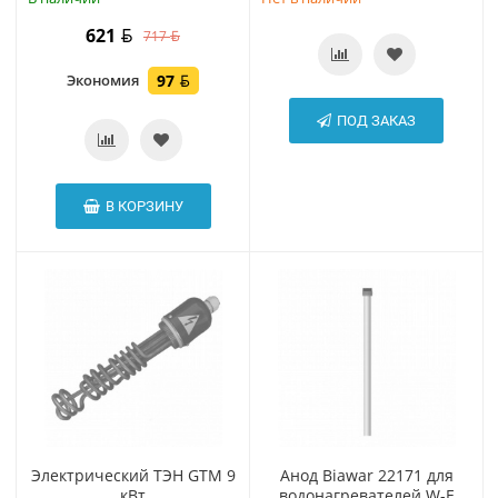
621
717
Экономия
97
ПОД ЗАКАЗ
В КОРЗИНУ
Электрический ТЭН GTM 9
Анод Biawar 22171 для
кВт
водонагревателей W-E