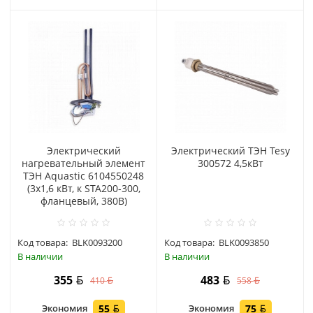
Электрический
Электрический ТЭН Tesy
нагревательный элемент
300572 4,5кВт
ТЭН Aquastic 6104550248
(3x1,6 кВт, к STA200-300,
фланцевый, 380В)
Код товара:
BLK0093200
Код товара:
BLK0093850
В наличии
В наличии
355
483
410
558
Экономия
55
Экономия
75