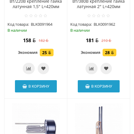
Вт/220В крепление гайка
Вт/380В крепление гайка
латунная 1,5" L=420мм
латунная 2" L=420мм
Код товара:
BLK0091964
Код товара:
BLK0091962
В наличии
В наличии
158
181
182
210
Экономия
25
Экономия
28
В КОРЗИНУ
В КОРЗИНУ