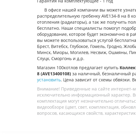
Гарантия на комплектующие - 1 год
В офисе нашей компании вы можете узнать
распределительную гребенку
AVE134-8
на 8 ко
отопления (радиаторы), а так же получить по
бесплатно.
Наши специалисты помогут подобр
оборудование, которое будет экономично в ра
вы можете воспользоваться услугой бесплатн
Брест, Витебск, Глубокое, Гомель, Гродно, Жло
Минск, Миоры, Могилев, Несвиж, Ошмяны, Пинс
Слуцк, Сморгонь и д.р.
Магазин 100котлов предлагает купить
Коллек
8 (AVE13400108)
за наличный, безналичный р
установить
. Цена зависит от схемы обвязки. В
Внимание! Приведенные на сайте интернет-м
исключительно информационный характер. Вн
комплектация могут незначительно отличатьс
видеообзоре (цвет, свет, комплектация, обно
вопросов, касающихся свойств, характеристик