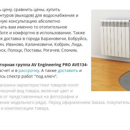
 цену, сравнить цены, купить
нтуров (выходов) для
водоснабжения и
лную консультацию
абсолютно
ать вам именно то отопительное
боте и комфортно в использовании.
Также
ая доставка
в города Барановичи, Бобруйск,
бин, Иваново, Калинковичи, Кобрин, Лида,
к, Полоцк, Поставы, Рогачев, Слоним,
торная группа AV Engineering PRO AVE134-
асчет и в
рассрочку
. А также
доставить
и
есь спектр работ "под ключ".
агазина характеристики товаров носят
ешний вид товара, включая цвет и
я от представленных на фотографии и
вление модельного ряда). Перед оформлением Заказа, покупател
 и комплектации товара.