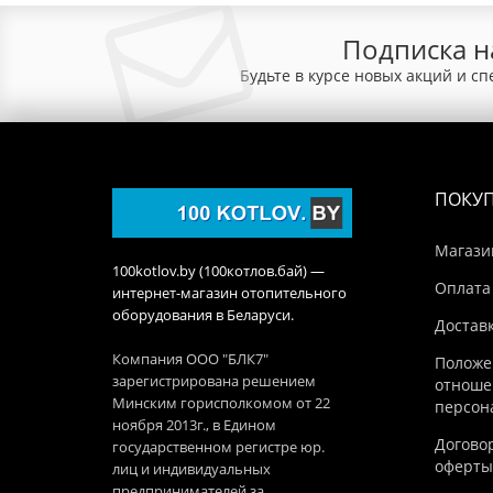
Подписка н
Будьте в курсе новых акций и с
ПОКУ
Магази
100kotlov.by (100котлов.бай) —
Оплата
интернет-магазин отопительного
оборудования в Беларуси.
Достав
Компания ООО "БЛК7"
Положе
зарегистрирована решением
отноше
Минским горисполкомом от 22
персон
ноября 2013г., в Едином
Догово
государственном регистре юр.
оферты
лиц и индивидуальных
предпринимателей за