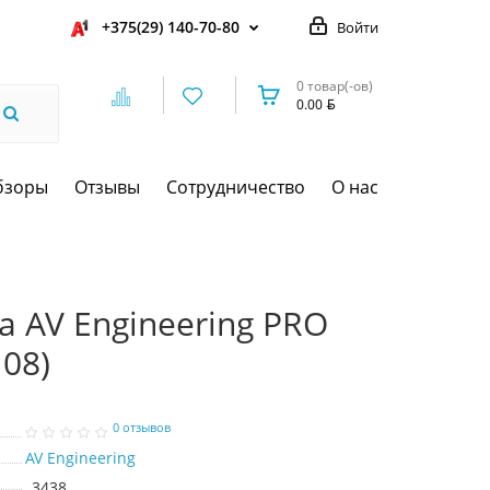
+375(29) 140-70-80
Войти
0 товар(-ов)
0.00
бзоры
Отзывы
Сотрудничество
О нас
 AV Engineering PRO
08)
0 отзывов
AV Engineering
3438