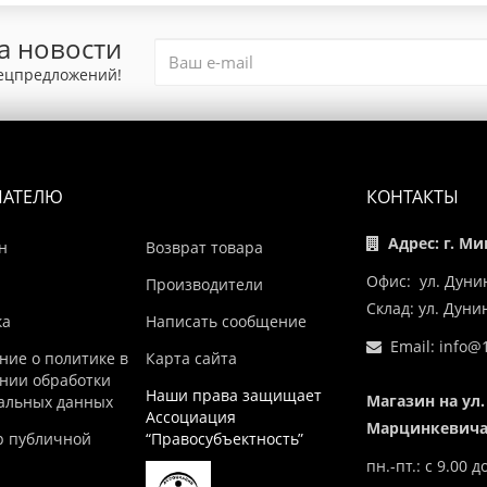
а новости
пецпредложений!
ПАТЕЛЮ
КОНТАКТЫ
Адрес: г. Ми
н
Возврат товара
Офис: ул. Дуни
Производители
Склад: ул. Дун
ка
Написать сообщение
Email:
info@1
ние о политике в
Карта сайта
нии обработки
Наши права защищает
Магазин на ул.
альных данных
Ассоциация
Марцинкевича,
р публичной
“Правосубъектность”
пн.-пт.: с 9.00 д