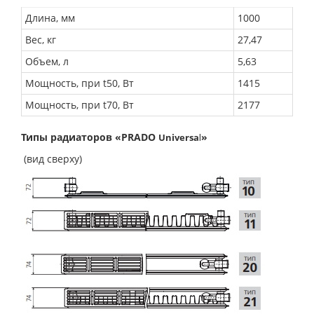
Длина, мм
1000
Вес, кг
27,47
Объем, л
5,63
Мощность, при t50, Вт
1415
Мощность, при t70, Вт
2177
Типы радиаторов «PRADO
»
Universa
l
(вид сверху)