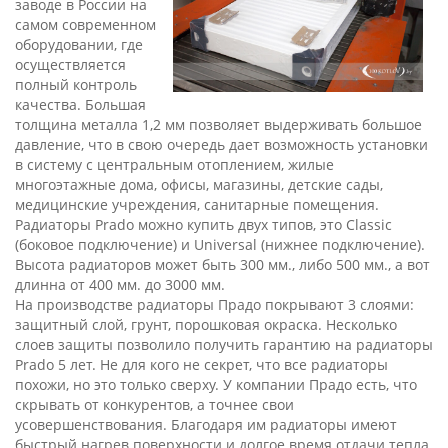
заводе в России на
самом современном
оборудовании, где
осуществляется
полный контроль
качества. Большая
толщина металла 1,2 мм позволяет выдерживать большое
давление, что в свою очередь дает возможность установки
в систему с центральным отоплением, жилые
многоэтажные дома, офисы, магазины, детские сады,
медицинские учреждения, санитарные помещения.
Радиаторы Prado можно купить двух типов, это Classic
(боковое подключение) и Universal (нижнее подключение).
Высота радиаторов может быть 300 мм., либо 500 мм., а вот
длинна от 400 мм. до 3000 мм.
На производстве радиаторы Прадо покрывают 3 слоями:
защитный слой, грунт, порошковая окраска. Несколько
слоев защиты позволило получить гарантию на радиаторы
Prado 5 лет. Не для кого не секрет, что все радиаторы
похожи, но это только сверху. У компании Прадо есть, что
скрывать от конкурентов, а точнее свои
усовершенствования. Благодаря им радиаторы имеют
быстрый нагрев поверхности и долгое время отдачи тепла.