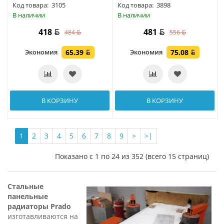
Код товара:
3105
Код товара:
3898
В наличии
В наличии
418
481
484
556
Экономия
65.39
Экономия
75.08
В КОРЗИНУ
В КОРЗИНУ
1
2
3
4
5
6
7
8
9
>
>|
Показано с 1 по 24 из 352 (всего 15 страниц)
Стальные
панельные
радиаторы Prado
изготавливаются на