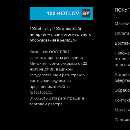
ПОКУ
Магази
100kotlov.by (100котлов.бай) —
Оплата
интернет-магазин отопительного
оборудования в Беларуси.
Достав
Компания ООО "БЛК7"
Положе
зарегистрирована решением
отноше
Минским горисполкомом от 22
персон
ноября 2013г., в Едином
Догово
государственном регистре юр.
оферты
лиц и индивидуальных
предпринимателей за
Обработ
№192166272.
04.05.2015 дата регистрации в
Контак
торговом реестре
Монтаж
Сервис