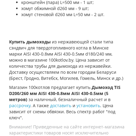
кронштейн (пара) L=500 мм - 1 шт;
хомут обжимной d260 мм - 9 шт;
хомут стеновой d260 мм L=50 мм - 2 шт.
Купить дымоходы
из нержавеющей стали типа
сэндвич для твердотопливного котла в Минске
марки AISI 430-0.8мм AISI 430-0.5мм d180/240 мм,
можно в магазине 100kotlov.by. Цена зависит от
количества трубы для дымохода из нержавейки.
Доставку осуществляем по всем городам Беларуси
(Брест, Гродно, Витебск, Могилев, Гомель, Минск и др.)
Магазин 100котлов предлагает купить
Дымоход TIS
D200/260 мм AISI 430-0.8мм AISI 430-0.5мм (5
метров)
за наличный, безналичный расчет и в
рассрочку
. А также
доставить
и
установить
. Цена
зависит от схемы обвязки. Весь спектр работ "под
ключ".
Внимание! Приведенные на сайте интернет-магазина
характеристики товаров носят исключительно