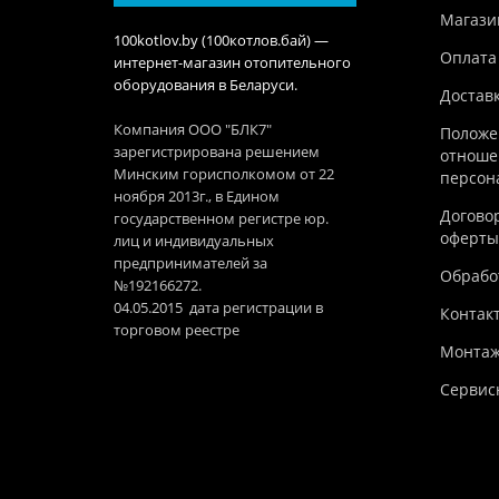
Магази
100kotlov.by (100котлов.бай) —
Оплата
интернет-магазин отопительного
оборудования в Беларуси.
Достав
Компания ООО "БЛК7"
Положе
зарегистрирована решением
отноше
Минским горисполкомом от 22
персон
ноября 2013г., в Едином
Догово
государственном регистре юр.
оферты
лиц и индивидуальных
предпринимателей за
Обработ
№192166272.
04.05.2015 дата регистрации в
Контак
торговом реестре
Монтаж
Сервис